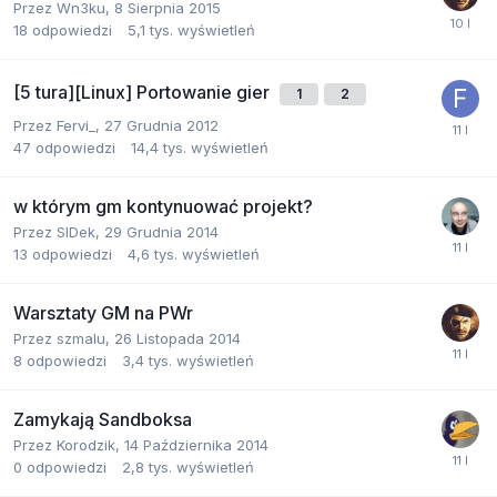
Przez
Wn3ku
,
8 Sierpnia 2015
18
odpowiedzi
5,1 tys.
wyświetleń
[5 tura][Linux] Portowanie gier
1
2
Przez
Fervi_
,
27 Grudnia 2012
47
odpowiedzi
14,4 tys.
wyświetleń
w którym gm kontynuować projekt?
Przez
SIDek
,
29 Grudnia 2014
13
odpowiedzi
4,6 tys.
wyświetleń
Warsztaty GM na PWr
Przez
szmalu
,
26 Listopada 2014
8
odpowiedzi
3,4 tys.
wyświetleń
Zamykają Sandboksa
Przez
Korodzik
,
14 Października 2014
0
odpowiedzi
2,8 tys.
wyświetleń