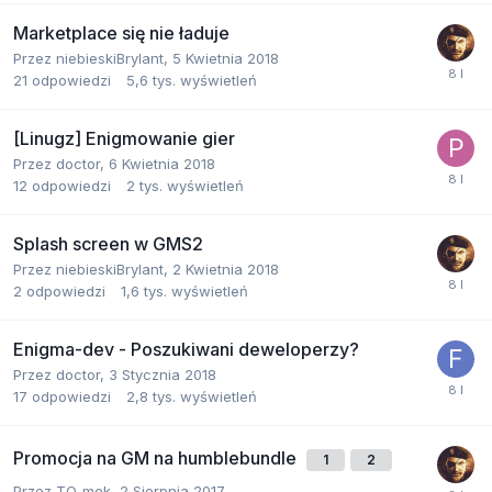
Marketplace się nie ładuje
Przez
niebieskiBrylant
,
5 Kwietnia 2018
21
odpowiedzi
5,6 tys.
wyświetleń
[Linugz] Enigmowanie gier
Przez
doctor
,
6 Kwietnia 2018
12
odpowiedzi
2 tys.
wyświetleń
Splash screen w GMS2
Przez
niebieskiBrylant
,
2 Kwietnia 2018
2
odpowiedzi
1,6 tys.
wyświetleń
Enigma-dev - Poszukiwani deweloperzy?
Przez
doctor
,
3 Stycznia 2018
17
odpowiedzi
2,8 tys.
wyświetleń
Promocja na GM na humblebundle
1
2
Przez
TO_mek
,
2 Sierpnia 2017