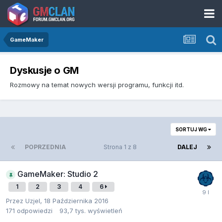
GameMaker
Dyskusje o GM
Rozmowy na temat nowych wersji programu, funkcji itd.
SORTUJ WG
POPRZEDNIA
Strona 1 z 8
DALEJ
GameMaker: Studio 2
1
2
3
4
6
Przez
Uzjel
,
18 Października 2016
171
odpowiedzi
93,7 tys.
wyświetleń