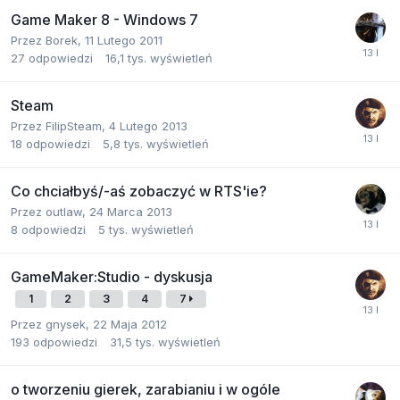
Game Maker 8 - Windows 7
Przez
Borek
,
11 Lutego 2011
27
odpowiedzi
16,1 tys.
wyświetleń
Steam
Przez
FilipSteam
,
4 Lutego 2013
18
odpowiedzi
5,8 tys.
wyświetleń
Co chciałbyś/-aś zobaczyć w RTS'ie?
Przez
outlaw
,
24 Marca 2013
8
odpowiedzi
5 tys.
wyświetleń
GameMaker:Studio - dyskusja
1
2
3
4
7
Przez
gnysek
,
22 Maja 2012
193
odpowiedzi
31,5 tys.
wyświetleń
o tworzeniu gierek, zarabianiu i w ogóle