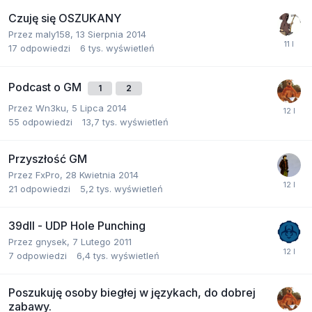
Czuję się OSZUKANY
Przez
maly158
,
13 Sierpnia 2014
17
odpowiedzi
6 tys.
wyświetleń
Podcast o GM
1
2
Przez
Wn3ku
,
5 Lipca 2014
55
odpowiedzi
13,7 tys.
wyświetleń
Przyszłość GM
Przez
FxPro
,
28 Kwietnia 2014
21
odpowiedzi
5,2 tys.
wyświetleń
39dll - UDP Hole Punching
Przez
gnysek
,
7 Lutego 2011
7
odpowiedzi
6,4 tys.
wyświetleń
Poszukuję osoby biegłej w językach, do dobrej
zabawy.