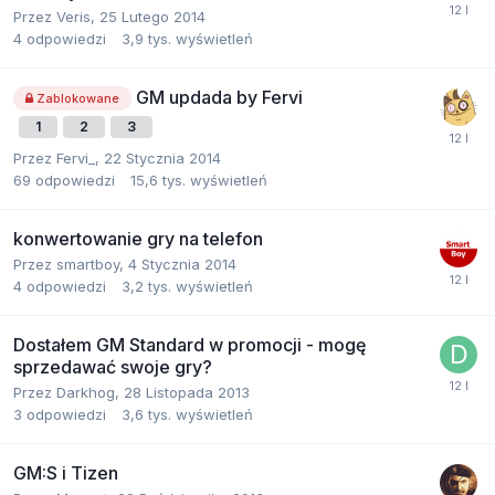
Przez
Veris
,
25 Lutego 2014
4
odpowiedzi
3,9 tys.
wyświetleń
GM updada by Fervi
Zablokowane
1
2
3
Przez
Fervi_
,
22 Stycznia 2014
69
odpowiedzi
15,6 tys.
wyświetleń
konwertowanie gry na telefon
Przez
smartboy
,
4 Stycznia 2014
4
odpowiedzi
3,2 tys.
wyświetleń
Dostałem GM Standard w promocji - mogę
sprzedawać swoje gry?
Przez
Darkhog
,
28 Listopada 2013
3
odpowiedzi
3,6 tys.
wyświetleń
GM:S i Tizen