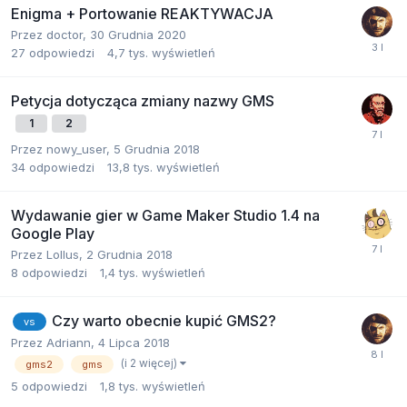
Enigma + Portowanie REAKTYWACJA
Przez
doctor
,
30 Grudnia 2020
27
odpowiedzi
4,7 tys.
wyświetleń
Petycja dotycząca zmiany nazwy GMS
1
2
Przez
nowy_user
,
5 Grudnia 2018
34
odpowiedzi
13,8 tys.
wyświetleń
Wydawanie gier w Game Maker Studio 1.4 na
Google Play
Przez
Lollus
,
2 Grudnia 2018
8
odpowiedzi
1,4 tys.
wyświetleń
Czy warto obecnie kupić GMS2?
vs
Przez
Adriann
,
4 Lipca 2018
(i 2 więcej)
gms2
gms
5
odpowiedzi
1,8 tys.
wyświetleń