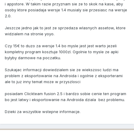
p.s. ja korzystam z 1.4 ale głównie do html5, tu ten eksport
i appstore. W takim razie przyznam sie ze to skok na kase, aby
działa znośnie (tzn jest zabugowany ostro, ale z tego co mi
osoby ktore posiadaja wersje 1.4 musialy sie przesiasc na wersje
wiadomo to w gms2:html5 nie poprawili tych bugów, więc
2.0.
nie ma potrzeby przesiadki na gms2). Do wersji PC
korzytsam z gms2, a eksport mobile może kupię, zobaczymy
Jeszcze jedno jak to jest ze sprzedaza wlasnych assetow, ktore
w jakiej cenie będą w nadchodzących promocjach: jak
widzialem na stronie yoyo.
50% to raczej wezmę, jak 25% to się zastanowię.
Czy 15€ to duzo za wersje 1.4 bo mysle jest jest warto jezeli
kompletny program kosztuje 1000zl. Ogolnie to mysle ze apki
bylyby darmowe na poczatku.
Szukajac informacji dowiedzialem sie ze wiekszosc ludzi ma
problem z eksportowanie na Androida i ogolnie z eksporterami
ale to juz inny temat moze w przyszlosci
posiadam Clickteam fusion 2.5 i bardzo sobie cenie ten program
bo jest latwy i eksportowanie na Androida dziala bez problemu.
Dzieki za wszystkie wstepne informacje.