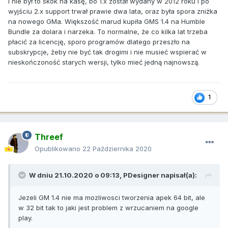
I nie był to skok na kasę, bo 1.x został wydany w 2012 roku i po
wyjściu 2.x support trwał prawie dwa lata, oraz była spora zniżka
na nowego GMa. Większość marud kupiła GMS 1.4 na Humble
Bundle za dolara i narzeka. To normalne, że co kilka lat trzeba
płacić za licencję, sporo programów dlatego przeszło na
subskrypcje, żeby nie być tak drogimi i nie musieć wspierać w
nieskończoność starych wersji, tylko mieć jedną najnowszą.
1
Threef
Opublikowano
22 Października 2020
W dniu 21.10.2020 o 09:13,
PDesigner
napisał(a):
Jezeli GM 1.4 nie ma mozliwosci tworzenia apek 64 bit, ale
w 32 bit tak to jaki jest problem z wrzucaniem na google
play.