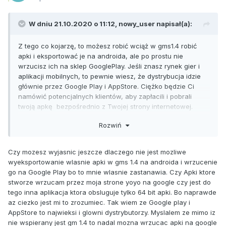
W dniu 21.10.2020 o 11:12,
nowy_user
napisał(a):
Z tego co kojarzę, to możesz robić wciąż w gms1.4 robić
apki i eksportować je na androida, ale po prostu nie
wrzucisz ich na sklep GooglePlay. Jeśli znasz rynek gier i
aplikacji mobilnych, to pewnie wiesz, że dystrybucja idzie
głównie przez Google Play i AppStore. Ciężko będzie Ci
namówić potencjalnych klientów, aby zapłacili i pobrali
twoją apkę bezpośrednio z Twojej strony internetowej.
Będą się obawiać o wirusy itd. Chociaż jak produkt jest
Rozwiń
dobry, to i klient może wykonać niestandardową akcję.
Tak jak pisałem, poczekaj chwilę, zaniedługo będą
Czy mozesz wyjasnic jeszcze dlaczego nie jest mozliwe
promocje. Może uda się wyhaczyć na black
wyeksportowanie wlasnie apki w gms 1.4 na androida i wrzucenie
friday GMS2+eksport Mobile za ok 1000 zł lub mniej. Jak
go na Google Play bo to mnie wlasnie zastanawia. Czy Apki ktore
resseler sprzedaje za 15 euro to już raczej nie ma sensu,
stworze wrzucam przez moja strone yoyo na google czy jest do
lepiej poczytaj w tym czasie manuala, a jak koniecznie
tego inna aplikacja ktora obsluguje tylko 64 bit apki. Bo naprawde
chcesz już wypróbować gml-a w praktyce to możesz sobie
az ciezko jest mi to zrozumiec. Tak wiem ze Google play i
pokodzić tutaj:
https://yal.cc/r/gml/
AppStore to najwieksi i glowni dystrybutorzy. Myslalem ze mimo iz
nie wspierany jest gm 1.4 to nadal mozna wrzucac apki na google