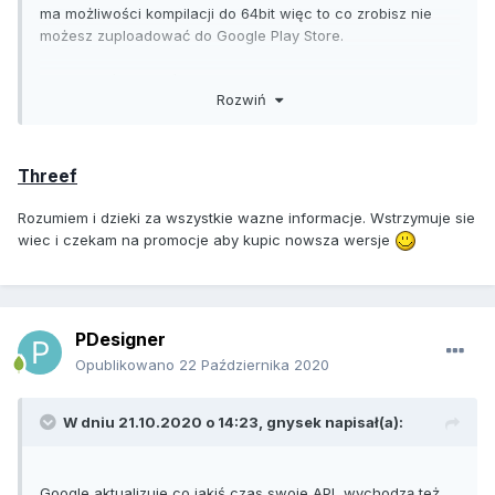
ma możliwości kompilacji do 64bit więc to co zrobisz nie
możesz zuploadować do Google Play Store.
Bardzo dużo za coś, co jest nielegalnie sprzedawane i
Rozwiń
może przestać działać z dnia na dzień. Support dla 1.4
skończył się już dawno temu. Wystarczy jeden pretekst, jaki
pisał wcześniej gnysek i program przestanie działać
całkowicie.
Threef
Nie ma najmniejszego sensu inwestować czasu i pieniędzy
Rozumiem i dzieki za wszystkie wazne informacje. Wstrzymuje sie
w 1.4, bo i tak trzeba będzie z czasem dokonać zmian w
wiec i czekam na promocje aby kupic nowsza wersje
projekcie przenosząc go do 2.0
PDesigner
Opublikowano
22 Października 2020
W dniu 21.10.2020 o 14:23,
gnysek
napisał(a):
Google aktualizuje co jakiś czas swoje API, wychodzą też