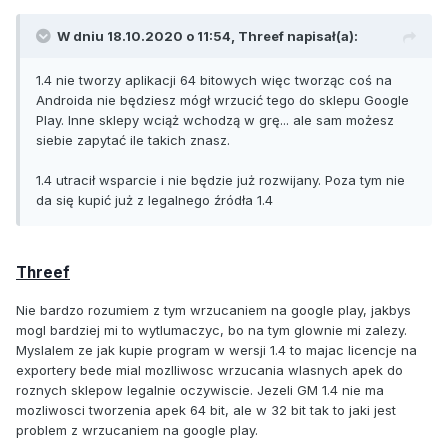
W dniu 18.10.2020 o 11:54,
Threef
napisał(a):
1.4 nie tworzy aplikacji 64 bitowych więc tworząc coś na
Androida nie będziesz mógł wrzucić tego do sklepu Google
Play. Inne sklepy wciąż wchodzą w grę... ale sam możesz
siebie zapytać ile takich znasz.
1.4 utracił wsparcie i nie będzie już rozwijany. Poza tym nie
da się kupić już z legalnego źródła 1.4
Threef
Nie bardzo rozumiem z tym wrzucaniem na google play, jakbys
mogl bardziej mi to wytlumaczyc, bo na tym glownie mi zalezy.
Myslalem ze jak kupie program w wersji 1.4 to majac licencje na
exportery bede mial mozlliwosc wrzucania wlasnych apek do
roznych sklepow legalnie oczywiscie. Jezeli GM 1.4 nie ma
mozliwosci tworzenia apek 64 bit, ale w 32 bit tak to jaki jest
problem z wrzucaniem na google play.