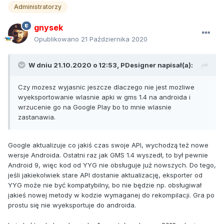
Administratorzy
gnysek
Opublikowano
21 Października 2020
W dniu 21.10.2020 o 12:53,
PDesigner
napisał(a):
Czy mozesz wyjasnic jeszcze dlaczego nie jest mozliwe
wyeksportowanie wlasnie apki w gms 1.4 na androida i
wrzucenie go na Google Play bo to mnie wlasnie
zastanawia.
Google aktualizuje co jakiś czas swoje API, wychodzą też nowe
wersje Androida. Ostatni raz jak GMS 1.4 wyszedł, to był pewnie
Android 9, więc kod od YYG nie obsługuje już nowszych. Do tego,
jeśli jakiekolwiek stare API dostanie aktualizację, eksporter od
YYG może nie być kompatybilny, bo nie będzie np. obsługiwał
jakieś nowej metody w kodzie wymaganej do rekompilacji. Gra po
prostu się nie wyeksportuje do androida.