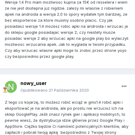
Wersje 1.4 Pro mam mozliwosc kupna za 15€ od resselera i wiem
ze nie jest dostepna juz nigdzie. zalezy mi wlasnie z robieniem
apek na androida a wersja 2.0 to spory wydatek tym bardziej, ze
bez eksporterow za ktore musimy osobno placic. Czy jak
posiadasz wersje 1.4 mozesz robic apki na androida i wrzucac je
do sklepu google posiadajac wersje 2, czy niestety musze
posiadac wersje 2 aby wrzucac apki na google play bo wylaczyli
mozliwosc wrzucania apek. Jak to wyglada w twoim przypadku.
Czy aby wrzucac wlasne apki moge to zrobic przez strone yoyo
czy bezposrednio przez google play.
nowy_user
Opublikowano
21 Października 2020
Z tego co kojarzę, to możesz robić wciąż w gms1.4 robić apki i
eksportować je na androida, ale po prostu nie wrzucisz ich na
sklep GooglePlay. Jeśli znasz rynek gier i aplikacji mobilnych, to
pewnie wiesz, że dystrybucja idzie głównie przez Google Play i
AppStore. Ciężko będzie Ci namówić potencjalnych klientów, aby
zapłacili i pobrali twoją apkę bezpośrednio z Twojej strony