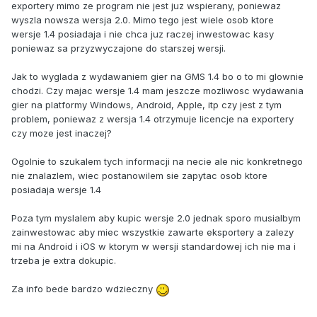
exportery mimo ze program nie jest juz wspierany, poniewaz
wyszla nowsza wersja 2.0. Mimo tego jest wiele osob ktore
wersje 1.4 posiadaja i nie chca juz raczej inwestowac kasy
poniewaz sa przyzwyczajone do starszej wersji.
Jak to wyglada z wydawaniem gier na GMS 1.4 bo o to mi glownie
chodzi. Czy majac wersje 1.4 mam jeszcze mozliwosc wydawania
gier na platformy Windows, Android, Apple, itp czy jest z tym
problem, poniewaz z wersja 1.4 otrzymuje licencje na exportery
czy moze jest inaczej?
Ogolnie to szukalem tych informacji na necie ale nic konkretnego
nie znalazlem, wiec postanowilem sie zapytac osob ktore
posiadaja wersje 1.4
Poza tym myslalem aby kupic wersje 2.0 jednak sporo musialbym
zainwestowac aby miec wszystkie zawarte eksportery a zalezy
mi na Android i iOS w ktorym w wersji standardowej ich nie ma i
trzeba je extra dokupic.
Za info bede bardzo wdzieczny