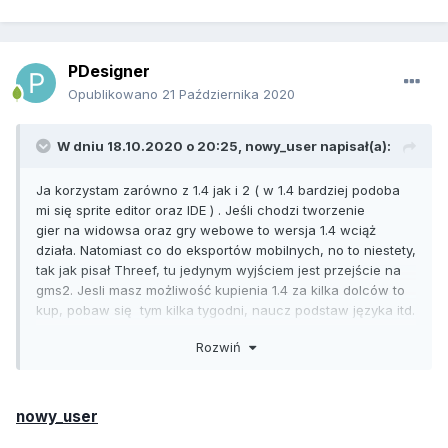
PDesigner
Opublikowano
21 Października 2020
W dniu 18.10.2020 o 20:25,
nowy_user
napisał(a):
Ja korzystam zarówno z 1.4 jak i 2 ( w 1.4 bardziej podoba
mi się sprite editor oraz IDE ) . Jeśli chodzi tworzenie
gier na widowsa oraz gry webowe to wersja 1.4 wciąż
działa. Natomiast co do eksportów mobilnych, no to niestety,
tak jak pisał Threef, tu jedynym wyjściem jest przejście na
gms2. Jesli masz możliwość kupienia 1.4 za kilka dolców to
kup, pobaw się tym kilka tygodni, naucz podstaw języka itd.
, a na black friday albo święta bożego narodzenia kupisz
Rozwiń
sobie gms2 - wtedy będą promocję, obstawiam rabat
pomiędzy 25 a 50 % .
nowy_user