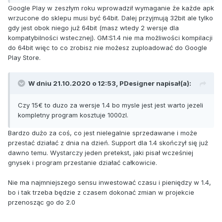
Google Play w zeszłym roku wprowadził wymaganie że każde apk
wrzucone do sklepu musi być 64bit. Dalej przyjmują 32bit ale tylko
gdy jest obok niego już 64bit (masz wtedy 2 wersje dla
kompatybilności wstecznej). GM:S1.4 nie ma możliwości kompilacji
do 64bit więc to co zrobisz nie możesz zuploadować do Google
Play Store.
W dniu 21.10.2020 o 12:53,
PDesigner
napisał(a):
Czy 15€ to duzo za wersje 1.4 bo mysle jest jest warto jezeli
kompletny program kosztuje 1000zl.
Bardzo dużo za coś, co jest nielegalnie sprzedawane i może
przestać działać z dnia na dzień. Support dla 1.4 skończył się już
dawno temu. Wystarczy jeden pretekst, jaki pisał wcześniej
gnysek i program przestanie działać całkowicie.
Nie ma najmniejszego sensu inwestować czasu i pieniędzy w 1.4,
bo i tak trzeba będzie z czasem dokonać zmian w projekcie
przenosząc go do 2.0