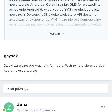
nowe wersje Androida. Ostatni raz jak GMS 1.4 wyszedł, to
był pewnie Android 9, więc kod od YYG nie obsługuje już
nowszych. Do tego, jeśli jakiekolwiek stare API dostanie
aktualizację, eksporter od YYG może nie być kompatybilny,
bo nie będzie np. obsługiwał jakieś nowej metody w kodzie
wymaganej do rekompilacji. Gra po prostu się nie
Rozwiń
wyeksportuje do androida.
I nie był to skok na kasę, bo 1.x został wydany w 2012 roku i
po wyjściu 2.x support trwał prawie dwa lata, oraz była
spora zniżka na nowego GMa. Większość marud kupiła GMS
gnysek
1.4 na Humble Bundle za dolara i narzeka. To normalne, że
co kilka lat trzeba płacić za licencję, sporo programów
Dzieki za wszystkie wazne informacje. Wstrzymuje sie wiec aby
dlatego przeszło na subskrypcje, żeby nie być tak drogimi i
kupic nowsza wersje
nie musieć wspierać w nieskończoność starych wersji, tylko
mieć jedną najnowszą.
5 lat później...
Zofia
Opublikowano
1 Kwietnia