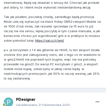
internetowej. Będą się obawiać o wirusy itd. Chociaż jak produkt
jest dobry, to i klient może wykonać niestandardową akcję.
Tak jak pisałem, poczekaj chwilę, zaniedługo będą promocje.
Może uda się wyhaczyć na black friday GMS2+eksport Mobile za
ok 1000 zł lub mniej. Jak resseler sprzedaje za 15 euro to już
raczej nie ma sensu, lepiej poczytaj w tym czasie manuala, a jak
koniecznie chcesz już wypróbować gml-a w praktyce to możesz
sobie pokodzić tutaj:
https://yal.cc/r/gml/
p.s. ja korzystam z 1.4 ale głównie do html5, tu ten eksport działa
znośnie (tzn jest zabugowany ostro, ale z tego co mi wiadomo to
w gms2:html5 nie poprawili tych bugów, więc nie ma potrzeby
przesiadki na gms2). Do wersji PC korzytsam z gms2, a eksport
mobile może kupię, zobaczymy w jakiej cenie będą w
nadchodzących promocjach: jak 50% to raczej wezmę, jak 25%
to się zastanowię.
PDesigner
Opublikowano
21 Października 2020