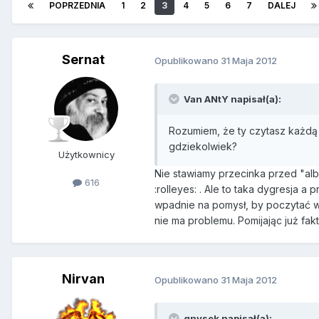
POPRZEDNIA
1
2
3
4
5
6
7
DALEJ
Sernat
Opublikowano
31 Maja 2012
Van ANtY napisał(a):
Rozumiem, że ty czytasz każdą
gdziekolwiek?
Użytkownicy
Nie stawiamy przecinka przed "alb
616
:rolleyes: . Ale to taka dygresja 
wpadnie na pomysł, by poczytać wcze
nie ma problemu. Pomijając już fakt
Nirvan
Opublikowano
31 Maja 2012
gnysek napisał(a):