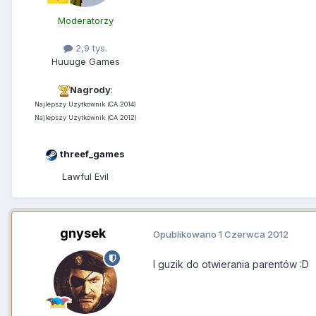
Moderatorzy
2,9 tys.
Huuuge Games
Nagrody
:
Najlepszy Uzytkownik (CA 2014)
Najlepszy Uzytkownik (CA 2012)
threef_games
Lawful Evil
gnysek
Opublikowano
1 Czerwca 2012
I guzik do otwierania parentów :D