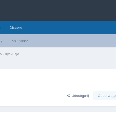
g
Discord
zy
Kalendarz
 - dyskusja
Udostępnij
Obserwują