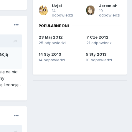
Uzjel
Jeremiah
14
10
odpowiedzi
odpowiedzi
POPULARNE DNI
23 Maj 2012
7 Cze 2012
25 odpowiedzi
21 odpowiedzi
acją
14 Sty 2013
5 Sty 2013
14 odpowiedzi
10 odpowiedzi
ię na nie
tny
ą licencję -