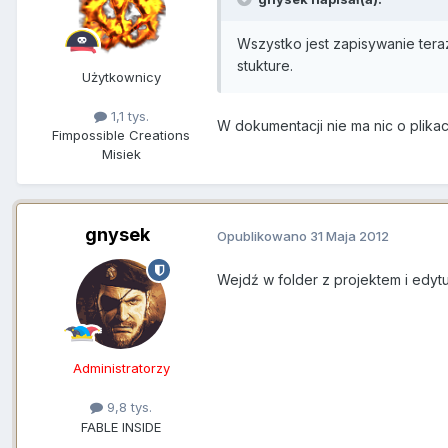
Wszystko jest zapisywanie tera
stukture.
Użytkownicy
1,1 tys.
W dokumentacji nie ma nic o plikac
Fimpossible Creations
Misiek
gnysek
Opublikowano
31 Maja 2012
Wejdź w folder z projektem i edyt
Administratorzy
9,8 tys.
FABLE INSIDE