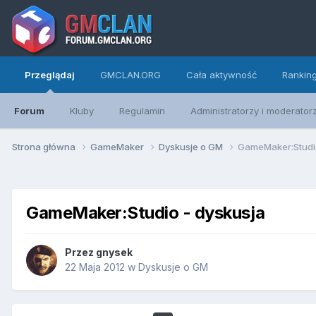
Przeglądaj
GMCLAN.ORG
Cała aktywność
Rankin
Forum
Kluby
Regulamin
Administratorzy i moderator
Strona główna
GameMaker
Dyskusje o GM
GameMaker:Studio
GameMaker:Studio - dyskusja
Przez
gnysek
22 Maja 2012
w
Dyskusje o GM