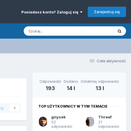
Zarejestruj się
Posiadasz konto? Zaloguj się
Cała aktywność
Odpowiedzi
Dodano
Ostatniej odpowiedzi
193
14 l
13 l
TOP UŻYTKOWNICY W TYM TEMACIE
cy
0
gnysek
Threef
52
21
odpowiedzi
odpowiedzi