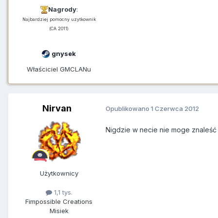
Nagrody
:
Najbardziej pomocny uzytkownik
(CA 2011)
gnysek
Właściciel GMCLANu
Nirvan
Opublikowano
1 Czerwca 2012
Nigdzie w necie nie moge znaleść n
Użytkownicy
1,1 tys.
Fimpossible Creations
Misiek