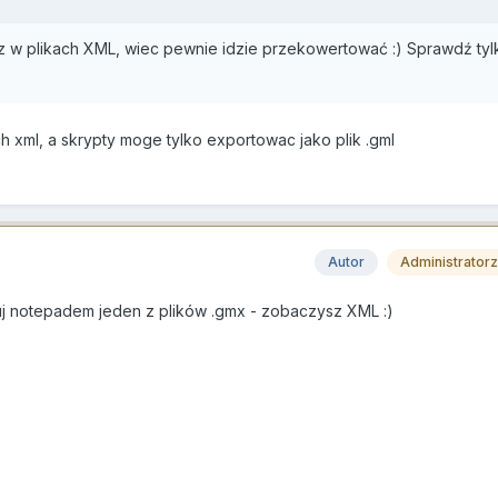
z w plikach XML, wiec pewnie idzie przekowertować :) Sprawdź tyl
h xml, a skrypty moge tylko exportowac jako plik .gml
Autor
Administrator
uj notepadem jeden z plików .gmx - zobaczysz XML :)