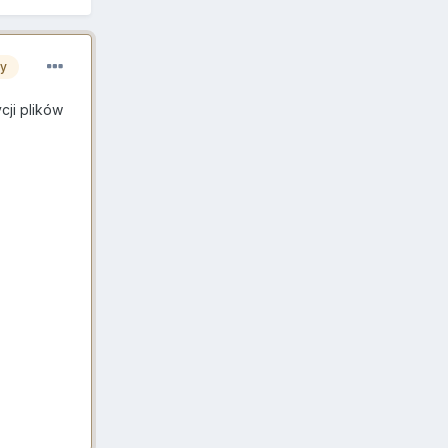
zy
cji plików