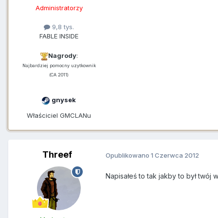
Administratorzy
9,8 tys.
FABLE INSIDE
Nagrody
:
Najbardziej pomocny uzytkownik
(CA 2011)
gnysek
Właściciel GMCLANu
Threef
Opublikowano
1 Czerwca 2012
Napisałeś to tak jakby to był twój 