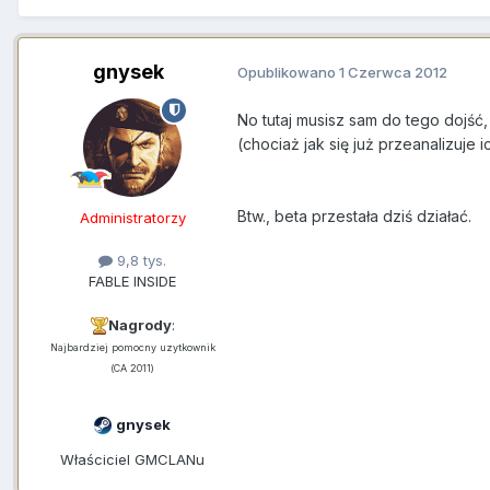
gnysek
Opublikowano
1 Czerwca 2012
No tutaj musisz sam do tego dojść,
(chociaż jak się już przeanalizuje ic
Btw., beta przestała dziś działać.
Administratorzy
9,8 tys.
FABLE INSIDE
Nagrody
:
Najbardziej pomocny uzytkownik
(CA 2011)
gnysek
Właściciel GMCLANu