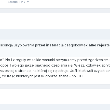
Strona 3 z 7
 licencję użytkowania
przed
instalacją
czegokolwiek
albo
rejestr
o". No i z reguły wszelkie warunki otrzymujemy przed zgodzeniem s
a propos Twojego jakże pięknego czepiania się. Wiesz, człowiek spry
śniej o stronce, na której się rejestruje. Jeśli ktoś woli czytać cał
, że treść niektórych jest mi dobrze znana - np. CC.