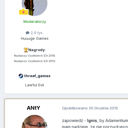
Moderatorzy
2,9 tys.
Huuuge Games
Nagrody
:
Najlepszy Uzytkownik (CA 2014)
Najlepszy Uzytkownik (CA 2012)
threef_games
Lawful Evil
ANtY
Opublikowano
30 Grudnia 2015
zapowiedź -
Ignis
, by Adamentiu
mam nadzieje, że nie porzucił jes