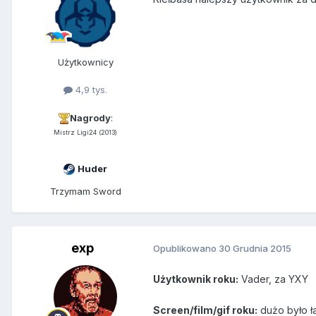
Użytkownicy
4,9 tys.
Nagrody
:
Mistrz Ligi24 (2013)
Huder
Trzymam Sword
exp
Opublikowano
30 Grudnia 2015
Użytkownik roku:
Vader, za YXY
Screen/film/gif roku:
dużo było ł