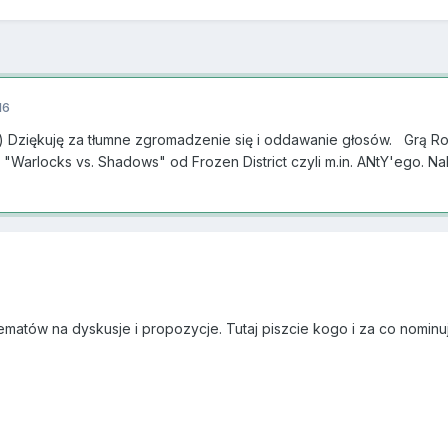
16
iękuję za tłumne zgromadzenie się i oddawanie głosów. Grą Rok
"Warlocks vs. Shadows" od Frozen District czyli m.in. ANtY'ego. Na
matów na dyskusje i propozycje. Tutaj piszcie kogo i za co nominuje