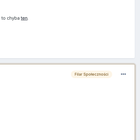
5) to chyba
ten
.
Filar Społeczności