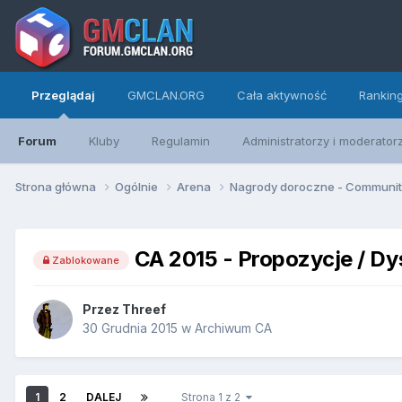
Przeglądaj
GMCLAN.ORG
Cała aktywność
Rankin
Forum
Kluby
Regulamin
Administratorzy i moderator
Strona główna
Ogólnie
Arena
Nagrody doroczne - Communi
CA 2015 - Propozycje / Dy
Zablokowane
Przez
Threef
30 Grudnia 2015
w
Archiwum CA
1
2
DALEJ
Strona 1 z 2