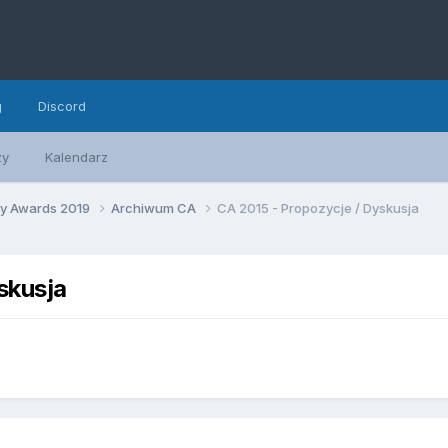
g
Discord
zy
Kalendarz
ty Awards 2019
Archiwum CA
CA 2015 - Propozycje / Dyskusja
skusja