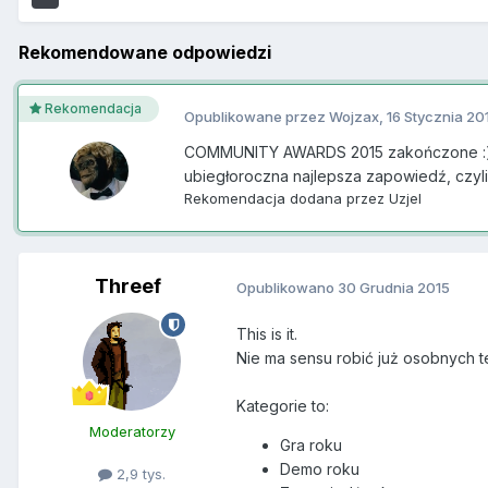
Rekomendowane odpowiedzi
Rekomendacja
Opublikowane przez
Wojzax
,
16 Stycznia 20
COMMUNITY AWARDS 2015 zakończone :) Dz
ubiegłoroczna najlepsza zapowiedź, czyli 
Rekomendacja dodana przez
Uzjel
Threef
Opublikowano
30 Grudnia 2015
This is it.
Nie ma sensu robić już osobnych te
Kategorie to:
Moderatorzy
Gra roku
Demo roku
2,9 tys.