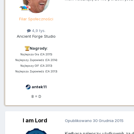
Filar Społeczności
4,9 tys.
Ancient Forge Studio
Nagrody
:
Najlepsza Gra (CA 2015)
Najlepszy Zapowiedz (CA 2014)
Najlepszy GIF (CA 2013)
Najlepsza Zapowiedz (CA 2013)
antek11
8 = D
I am Lord
Opublikowano
30 Grudnia 2015
Kiełbasa nalepszy użytkownik za 