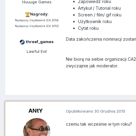
Zapowiedź roku
Huuuge Games
Artykuł / Tutorial roku
Nagrody
:
Screen / film/ gif roku
Najlepszy Uzytkownik (CA 2014)
Użytkownik roku
Najlepszy Uzytkownik (CA 2012)
Cytat roku
Data zakończenia nominacji zostan
threef_games
Lawful Evil
Nie biorę na siebie organizacji CA
zwyczajnie jak moderator.
ANtY
Opublikowano
30 Grudnia 2015
czemu tak wcześnie w tym roku?