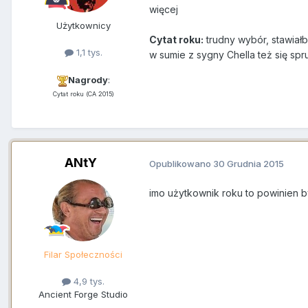
więcej
Użytkownicy
Cytat roku:
trudny wybór, stawiał
1,1 tys.
w sumie z sygny Chella też się spr
Nagrody
:
Cytat roku (CA 2015)
ANtY
Opublikowano
30 Grudnia 2015
imo użytkownik roku to powinien być
Filar Społeczności
4,9 tys.
Ancient Forge Studio