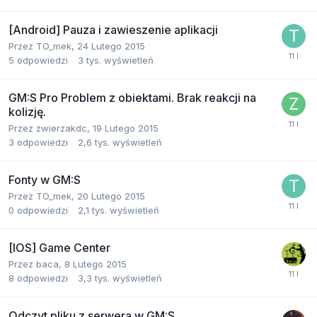
[Android] Pauza i zawieszenie aplikacji
Przez
TO_mek
,
24 Lutego 2015
5
odpowiedzi
3 tys.
wyświetleń
GM:S Pro Problem z obiektami. Brak reakcji na
kolizję.
Przez
zwierzakdc
,
19 Lutego 2015
3
odpowiedzi
2,6 tys.
wyświetleń
Fonty w GM:S
Przez
TO_mek
,
20 Lutego 2015
0
odpowiedzi
2,1 tys.
wyświetleń
[IOS] Game Center
Przez
baca
,
8 Lutego 2015
8
odpowiedzi
3,3 tys.
wyświetleń
Odczyt pliku z serwera w GM:S