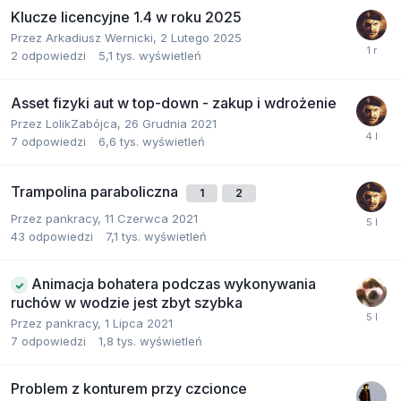
Klucze licencyjne 1.4 w roku 2025
Przez
Arkadiusz Wernicki
,
2 Lutego 2025
2
odpowiedzi
5,1 tys.
wyświetleń
Asset fizyki aut w top-down - zakup i wdrożenie
Przez
LolikZabójca
,
26 Grudnia 2021
7
odpowiedzi
6,6 tys.
wyświetleń
Trampolina paraboliczna
1
2
Przez
pankracy
,
11 Czerwca 2021
43
odpowiedzi
7,1 tys.
wyświetleń
Animacja bohatera podczas wykonywania
ruchów w wodzie jest zbyt szybka
Przez
pankracy
,
1 Lipca 2021
7
odpowiedzi
1,8 tys.
wyświetleń
Problem z konturem przy czcionce