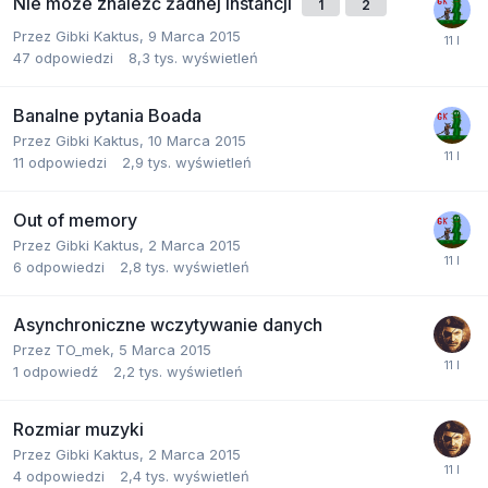
Nie może znaleźć żadnej instancji
1
2
Przez
Gibki Kaktus
,
9 Marca 2015
47
odpowiedzi
8,3 tys.
wyświetleń
Banalne pytania Boada
Przez
Gibki Kaktus
,
10 Marca 2015
11
odpowiedzi
2,9 tys.
wyświetleń
Out of memory
Przez
Gibki Kaktus
,
2 Marca 2015
6
odpowiedzi
2,8 tys.
wyświetleń
Asynchroniczne wczytywanie danych
Przez
TO_mek
,
5 Marca 2015
1
odpowiedź
2,2 tys.
wyświetleń
Rozmiar muzyki
Przez
Gibki Kaktus
,
2 Marca 2015
4
odpowiedzi
2,4 tys.
wyświetleń