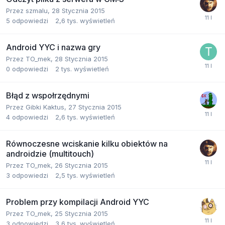
Przez
szmalu
,
28 Stycznia 2015
5
odpowiedzi
2,6 tys.
wyświetleń
Android YYC i nazwa gry
Przez
TO_mek
,
28 Stycznia 2015
0
odpowiedzi
2 tys.
wyświetleń
Błąd z wspołrzędnymi
Przez
Gibki Kaktus
,
27 Stycznia 2015
4
odpowiedzi
2,6 tys.
wyświetleń
Równoczesne wciskanie kilku obiektów na
androidzie (multitouch)
Przez
TO_mek
,
26 Stycznia 2015
3
odpowiedzi
2,5 tys.
wyświetleń
Problem przy kompilacji Android YYC
Przez
TO_mek
,
25 Stycznia 2015
3
odpowiedzi
3,6 tys.
wyświetleń