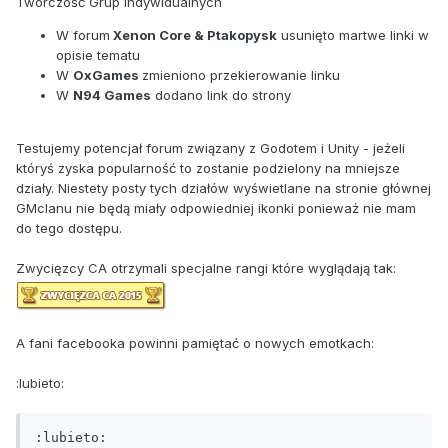
Twórczość Grup indywidualnych
W forum
Xenon Core & Ptakopysk
usunięto martwe linki w
opisie tematu
W
OxGames
zmieniono przekierowanie linku
W
N94 Games
dodano link do strony
Testujemy potencjał forum związany z Godotem i Unity - jeżeli
któryś zyska popularność to zostanie podzielony na mniejsze
działy. Niestety posty tych działów wyświetlane na stronie głównej
GMclanu nie będą miały odpowiedniej ikonki ponieważ nie mam
do tego dostępu.
Zwycięzcy CA otrzymali specjalne rangi które wyglądają tak:
A fani facebooka powinni pamiętać o nowych emotkach:
:lubieto:
:lubieto: