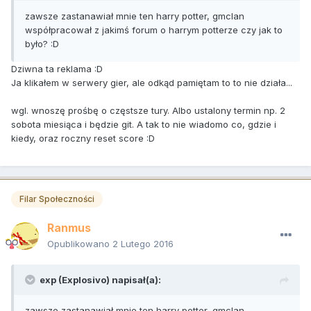
zawsze zastanawiał mnie ten harry potter, gmclan
współpracował z jakimś forum o harrym potterze czy jak to
było? :D
Dziwna ta reklama :D
Ja klikałem w serwery gier, ale odkąd pamiętam to to nie działa...
wgl. wnoszę prośbę o częstsze tury. Albo ustalony termin np. 2
sobota miesiąca i będzie git. A tak to nie wiadomo co, gdzie i
kiedy, oraz roczny reset score :D
Filar Społeczności
Ranmus
Opublikowano
2 Lutego 2016
exp (Explosivo) napisał(a):
zawsze zastanawiał mnie ten harry potter, gmclan