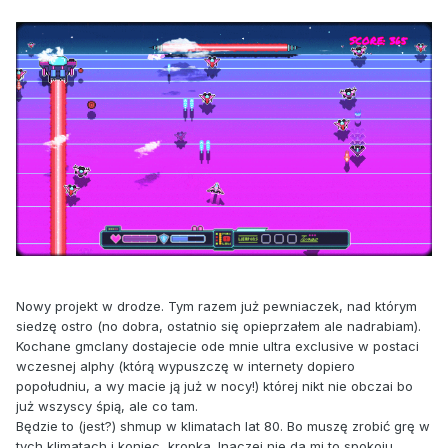
Nowy projekt w drodze. Tym razem już pewniaczek, nad którym
siedzę ostro (no dobra, ostatnio się opieprzałem ale nadrabiam).
Kochane gmclany dostajecie ode mnie ultra exclusive w postaci
wczesnej alphy (którą wypuszczę w internety dopiero
popołudniu, a wy macie ją już w nocy!) której nikt nie obczai bo
już wszyscy śpią, ale co tam.
Będzie to (jest?) shmup w klimatach lat 80. Bo muszę zrobić grę w
tych klimatach i koniec, kropka. Inaczej nie da mi to spokoju.