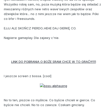
Wszystko robię sam, no, poza muzyką która będzie się składać z
mieszaniny różnych new retro wave'owych zespołów oraz
dźwięków które... no z nimi jeszcze nie wiem jak to będzie. Póki
co bfxr i freesounds.
EJJJ ALE SKOŃCZ PIERDO..HEHE DAJ GIERKĘ CO.
Najpierw gameplay. Dla zajawy c'nie.
LINK DO POBRANIA O BOŻE SRAM CHCĘ W TO GRAĆ!!!111
I jeszcze screen z bossa. [cool]
No to ten, piszcie co myślicie. Co byście chcieli w gierce. Co
byście nie chcieli. No to co zawsze. Czekam gmclany.