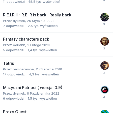
11
odpowiedzi
48,5 tys.
wyświetleń
R.E.I.R II - R.E.iR is back ! Really back !
Przez
dyzmek
,
25 Stycznia 2023
7
odpowiedzi
2,5 tys.
wyświetleń
Fantasy characters pack
Przez
Adriann
,
2 Lutego 2023
5
odpowiedzi
1,4 tys.
wyświetleń
Tetris
Przez
pamparampa
,
11 Czerwca 2010
17
odpowiedzi
4,3 tys.
wyświetleń
Mistyczni Patrioci ( wersja .0.9)
Przez
dyzmek
,
8 Października 2022
6
odpowiedzi
1,5 tys.
wyświetleń
Proxy Quest