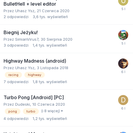
BulletHell + level editor
Przez
Uhasz Ysz
,
21 Czerwca 2020
2
odpowiedzi
3,6 tys.
wyświetleń
Biegnij Jeżyku!
Przez
SimianVirus7
,
30 Sierpnia 2020
3
odpowiedzi
1,4 tys.
wyświetleń
Highway Madness (android)
Przez
Uhasz Ysz
,
3 Listopada 2018
racing
highway
7
odpowiedzi
1,8 tys.
wyświetleń
Turbo Pong [Android] [PC]
Przez
Dudeski
,
10 Czerwca 2020
(i 8 więcej)
pong
turbo
4
odpowiedzi
1,2 tys.
wyświetleń