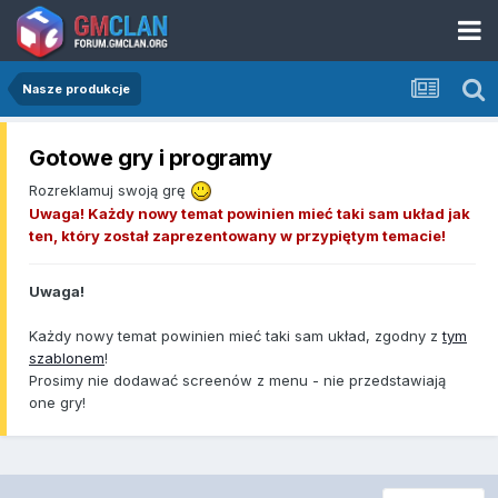
Nasze produkcje
Gotowe gry i programy
Rozreklamuj swoją grę
Uwaga! Każdy nowy temat powinien mieć taki sam układ jak
ten, który został zaprezentowany w przypiętym temacie!
Uwaga!
Każdy nowy temat powinien mieć taki sam układ, zgodny z
tym
szablonem
!
Prosimy nie dodawać screenów z menu - nie przedstawiają
one gry!