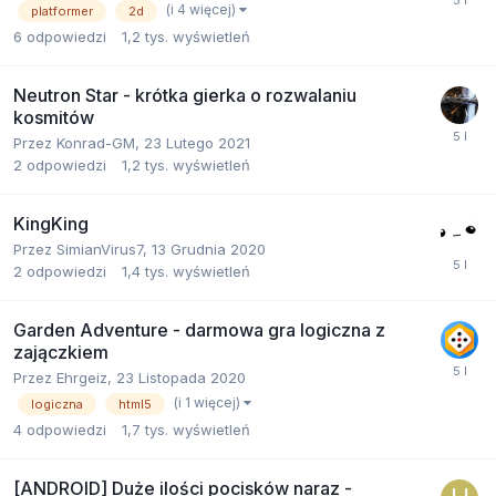
(i 4 więcej)
platformer
2d
6
odpowiedzi
1,2 tys.
wyświetleń
Neutron Star - krótka gierka o rozwalaniu
kosmitów
Przez
Konrad-GM
,
23 Lutego 2021
2
odpowiedzi
1,2 tys.
wyświetleń
KingKing
Przez
SimianVirus7
,
13 Grudnia 2020
2
odpowiedzi
1,4 tys.
wyświetleń
Garden Adventure - darmowa gra logiczna z
zajączkiem
Przez
Ehrgeiz
,
23 Listopada 2020
(i 1 więcej)
logiczna
html5
4
odpowiedzi
1,7 tys.
wyświetleń
[ANDROID] Duże ilości pocisków naraz -