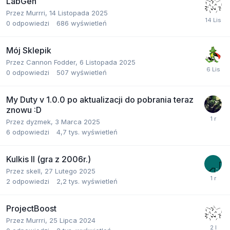
LabGen
Przez
Murrri
,
14 Listopada 2025
0
odpowiedzi
686
wyświetleń
Mój Sklepik
Przez
Cannon Fodder
,
6 Listopada 2025
0
odpowiedzi
507
wyświetleń
My Duty v 1.0.0 po aktualizacji do pobrania teraz
znowu :D
Przez
dyzmek
,
3 Marca 2025
6
odpowiedzi
4,7 tys.
wyświetleń
Kulkis II (gra z 2006r.)
Przez
skell
,
27 Lutego 2025
2
odpowiedzi
2,2 tys.
wyświetleń
ProjectBoost
Przez
Murrri
,
25 Lipca 2024