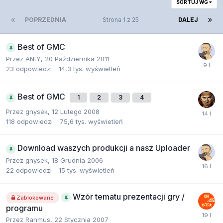
SORTUJ WG
POPRZEDNIA
Strona 1 z 25
DALEJ
Best of GMC
Przez
ANtY
,
20 Października 2011
23
odpowiedzi
14,3 tys.
wyświetleń
Best of GMC
1
2
3
4
Przez
gnysek
,
12 Lutego 2008
118
odpowiedzi
75,6 tys.
wyświetleń
Download waszych produkcji a nasz Uploader
Przez
gnysek
,
18 Grudnia 2006
22
odpowiedzi
15 tys.
wyświetleń
Wzór tematu prezentacji gry /
Zablokowane
programu
Przez
Ranmus
,
22 Stycznia 2007