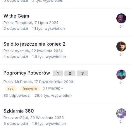
0
odpowiedzi
2 tys.
wyświetleń
W the Gejm
Przez
Temporal
,
7 Lipca 2024
2
odpowiedzi
1,1 tys.
wyświetleń
Seid to jeszcze nie koniec 2
Przez
dyzmek
,
22 Kwietnia 2024
4
odpowiedzi
1,9 tys.
wyświetleń
Pogromcy Potworów
1
2
3
Przez
Mr.Protek
,
17 Października 2009
(i 1 więcej)
rpg
freeware
80
odpowiedzi
28,5 tys.
wyświetleń
Szklarnia 360
Przez
art22pl
,
29 Września 2023
6
odpowiedzi
1,8 tys.
wyświetleń