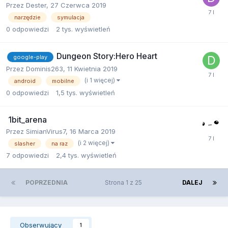
Przez
Dester
,
27 Czerwca 2019
narzędzie
symulacja
0
odpowiedzi
2 tys.
wyświetleń
Dungeon Story:Hero Heart
google-play
Przez
Dominis263
,
11 Kwietnia 2019
(i 1 więcej)
android
mobilne
0
odpowiedzi
1,5 tys.
wyświetleń
1bit_arena
Przez
SimianVirus7
,
16 Marca 2019
(i 2 więcej)
slasher
na raz
7
odpowiedzi
2,4 tys.
wyświetleń
POPRZEDNIA
Strona 1 z 25
DALEJ
Obserwujący
1