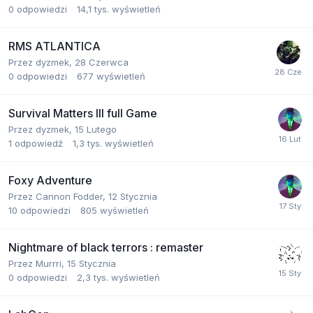
0
odpowiedzi
14,1 tys.
wyświetleń
RMS ATLANTICA
Przez
dyzmek
,
28 Czerwca
0
odpowiedzi
677
wyświetleń
Survival Matters III full Game
Przez
dyzmek
,
15 Lutego
1
odpowiedź
1,3 tys.
wyświetleń
Foxy Adventure
Przez
Cannon Fodder
,
12 Stycznia
10
odpowiedzi
805
wyświetleń
Nightmare of black terrors : remaster
Przez
Murrri
,
15 Stycznia
0
odpowiedzi
2,3 tys.
wyświetleń