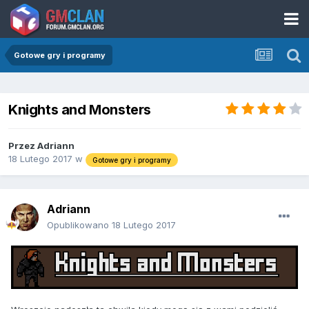
Gotowe gry i programy
Knights and Monsters
Przez
Adriann
18 Lutego 2017
w
Gotowe gry i programy
Adriann
Opublikowano
18 Lutego 2017