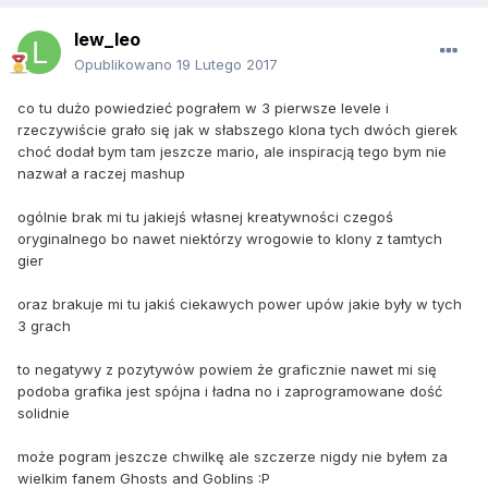
lew_leo
Opublikowano
19 Lutego 2017
co tu dużo powiedzieć pograłem w 3 pierwsze levele i
rzeczywiście grało się jak w słabszego klona tych dwóch gierek
choć dodał bym tam jeszcze mario, ale inspiracją tego bym nie
nazwał a raczej mashup
ogólnie brak mi tu jakiejś własnej kreatywności czegoś
oryginalnego bo nawet niektórzy wrogowie to klony z tamtych
gier
oraz brakuje mi tu jakiś ciekawych power upów jakie były w tych
3 grach
to negatywy z pozytywów powiem że graficznie nawet mi się
podoba grafika jest spójna i ładna no i zaprogramowane dość
solidnie
może pogram jeszcze chwilkę ale szczerze nigdy nie byłem za
wielkim fanem Ghosts and Goblins :P