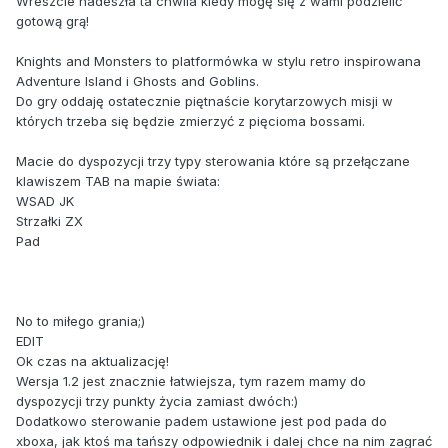
Wreszcie nadeszła ta chwila kiedy mogę się z wami podzielić
gotową grą!
Knights and Monsters to platformówka w stylu retro inspirowana
Adventure Island i Ghosts and Goblins.
Do gry oddaję ostatecznie piętnaście korytarzowych misji w
których trzeba się będzie zmierzyć z pięcioma bossami.
Macie do dyspozycji trzy typy sterowania które są przełączane
klawiszem TAB na mapie świata:
WSAD JK
Strzałki ZX
Pad
No to miłego grania;)
EDIT
Ok czas na aktualizację!
Wersja 1.2 jest znacznie łatwiejsza, tym razem mamy do
dyspozycji trzy punkty życia zamiast dwóch:)
Dodatkowo sterowanie padem ustawione jest pod pada do
xboxa, jak ktoś ma tańszy odpowiednik i dalej chce na nim zagrać