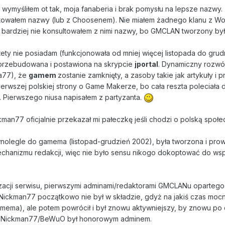
wymyśliłem ot tak, moja fanaberia i brak pomysłu na lepsze nazwy.
ltowałem nazwy (lub z Choosenem). Nie miałem żadnego klanu z
bardziej nie konsultowałem z nimi nazwy, bo GMCLAN tworzony był
stety nie posiadam (funkcjonowała od mniej więcej listopada do grud
 przebudowana i postawiona na skrypcie
jportal
. Dynamiczny rozwój
a77), że
gamem
zostanie zamknięty, a zasoby takie jak artykuły i
pierwszej polskiej strony o Game Makerze, bo cała reszta poleciał
 Pierwszego niusa napisałem z partyzanta.
man77 oficjalnie przekazał mi pałeczkę jeśli chodzi o polską spo
egle do gamema (listopad-grudzień 2002), była tworzona i prowa
echanizmu redakcji, więc nie było sensu nikogo dokoptować do wspó
lizacji serwisu, pierwszymi adminami/redaktorami GMCLANu oparteg
 Nickman77 początkowo nie był w składzie, gdyż na jakiś czas m
ema), ale potem powrócił i był znowu aktywniejszy, by znowu po d
i Nickman77/BeWuO był honorowym adminem.