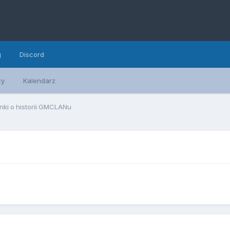
g
Discord
zy
Kalendarz
ki o historii GMCLANu