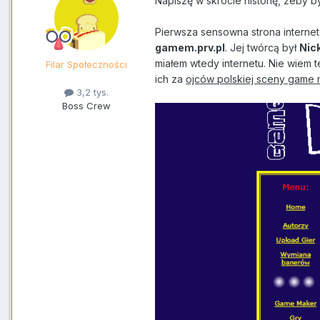
Napiszę w skrócie historię, żeby b
Pierwsza sensowna strona intern
gamem.prv.pl
. Jej twórcą był
Nic
miałem wtedy internetu. Nie wiem 
Filar Społeczności
ich za
ojców polskiej sceny game
3,2 tys.
Boss Crew