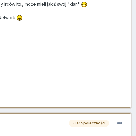
rców itp., może mieli jakiś swój "klan"
 Network
Filar Społeczności