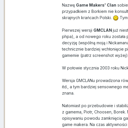
Nazwę
Game Makers' Clan
sobie 
przypadkiem z Borkiem nie konsu
skrajnych krańcach Polski.
Tym 
Pierwszej wersji
GMCLAN
już nie
phpa), a od nowego roku została
decyzję (wspólną moją i Nickaman
technicznie bardziej wchłonięcie 
gamemie (patrz screenshot wyżej).
W połowie stycznia 2003 roku Nick
Wersja GMCLANu prowadzona równol
itd., a tym bardziej sensownego m
znana.
Natomiast po przebudowie i stabi
z gamema, Piotr, Choosen, Borek.
opisywaniu powodu zamknięcia gam
game makera. Na czas aktywnośc