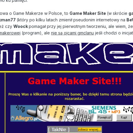
yło ku pamięci.
etowa o Game Makerze w Polsce, to
Game Maker Site
(w skrócie
g
kman77
(który po kilku latach zmienił pseudonim internetowy na
Be
też czy
Woock
pomagał przy jej pierwotnym tworzeniu, ale wiem, że 
 makerowej
(program), ale
nie są ojcami gmclanu
jeśli chodzi o inicj