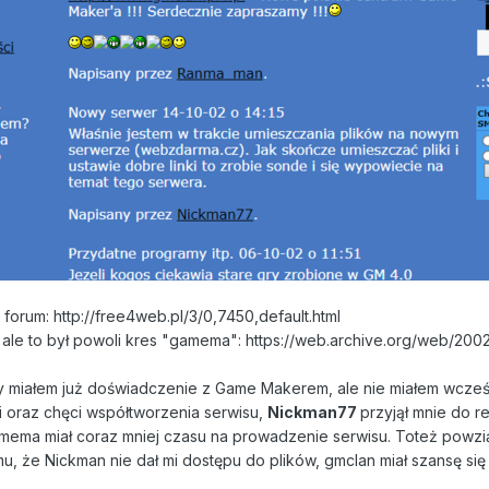
 forum: http://free4web.pl/3/0,7450,default.html
 ale to był powoli kres "gamema": https://web.archive.org/web/20
y miałem już doświadczenie z Game Makerem, ale nie miałem wcześnie
i oraz chęci współtworzenia serwisu,
Nickman77
przyjął mnie do re
mema miał coraz mniej czasu na prowadzenie serwisu. Toteż powzią
, że Nickman nie dał mi dostępu do plików, gmclan miał szansę się