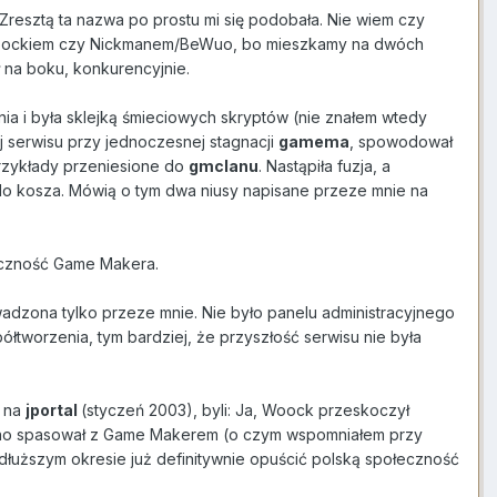
 Zresztą ta nazwa po prostu mi się podobała. Nie wiem czy
 Woockiem czy Nickmanem/BeWuo, bo mieszkamy na dwóch
 na boku, konkurencyjnie.
nia i była sklejką śmieciowych skryptów (nie znałem wtedy
 serwisu przy jednoczesnej stagnacji
gamema
, spowodował
 przykłady przeniesione do
gmclanu
. Nastąpiła fuzja, a
a do kosza. Mówią o tym dwa niusy napisane przeze mnie na
łeczność Game Makera.
dzona tylko przeze mnie. Nie było panelu administracyjnego
łtworzenia, tym bardziej, że przyszłość serwisu nie była
o na
jportal
(styczeń 2003), byli: Ja, Woock przeskoczył
ocno spasował z Game Makerem (o czym wspomniałem przy
łuższym okresie już definitywnie opuścić polską społeczność