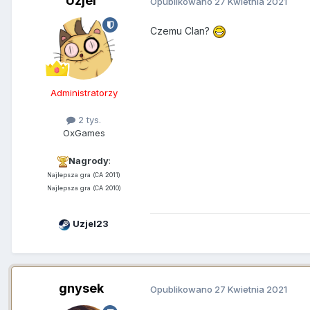
Uzjel
Opublikowano
27 Kwietnia 2021
Czemu Clan?
Administratorzy
2 tys.
OxGames
Nagrody
:
Najlepsza gra (CA 2011)
Najlepsza gra (CA 2010)
Uzjel23
gnysek
Opublikowano
27 Kwietnia 2021