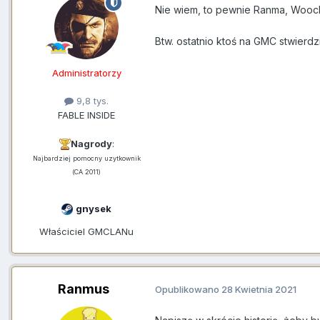
Nie wiem, to pewnie Ranma, Woock 
Btw. ostatnio ktoś na GMC stwier
Administratorzy
9,8 tys.
FABLE INSIDE
Nagrody
:
Najbardziej pomocny uzytkownik
(CA 2011)
gnysek
Właściciel GMCLANu
Ranmus
Opublikowano
28 Kwietnia 2021