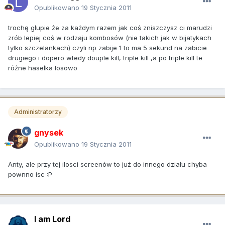
Opublikowano
19 Stycznia 2011
trochę głupie że za każdym razem jak coś zniszczysz ci marudzi
zrób lepiej coś w rodzaju kombosów (nie takich jak w bijatykach
tylko szczelankach) czyli np zabije 1 to ma 5 sekund na zabicie
drugiego i dopero wtedy douple kill, triple kill ,a po triple kill te
różne hasełka losowo
Administratorzy
gnysek
Opublikowano
19 Stycznia 2011
Anty, ale przy tej ilosci screenów to już do innego działu chyba
pownno isc :P
I am Lord