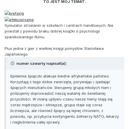
TO JEST MÓJ TEMAT.
Symulator strzelanin w szkołach i centrach handlowych. Nie
powstał z powodu braku dobrej książki o psychologii
spanikowanego tłumu.
Plus jedna z gier z wielkiej księgi pomysłów Stanisława
Japańskiego.
numer czwarty napisał(a):
Epidemia śpiączki atakuje biedne afrykańskie państwo.
Korzystają z tego dzikie zwierzęta, porywając i zjadając
śpiących mieszkańców. Sterujemy grupą młodych hien i
próbujemy doprowadzić naszą watahę do świetlanej
przyszłości. W miarę upływu czasu nasze hieny stają się
coraz mądrzejsze i silniejsze, grupa staje się coraz
liczniejsza, ale również śpiący są lepiej chronieni, z
powodu, np. przybycia kontyngentu żołnierzy NATO, lekarzy
i nagłośnienia całej sprawy.