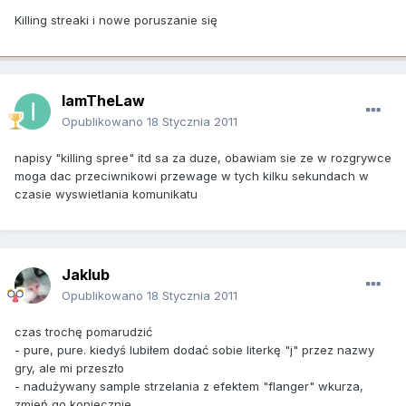
Killing streaki i nowe poruszanie się
IamTheLaw
Opublikowano
18 Stycznia 2011
napisy "killing spree" itd sa za duze, obawiam sie ze w rozgrywce
moga dac przeciwnikowi przewage w tych kilku sekundach w
czasie wyswietlania komunikatu
Jaklub
Opublikowano
18 Stycznia 2011
czas trochę pomarudzić
- pure, pure. kiedyś lubiłem dodać sobie literkę "j" przez nazwy
gry, ale mi przeszło
- nadużywany sample strzelania z efektem "flanger" wkurza,
zmień go koniecznie