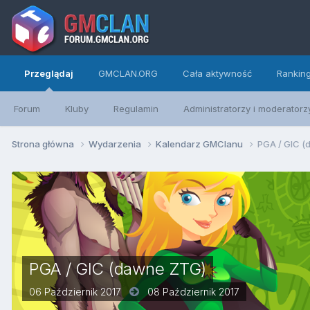
Przeglądaj
GMCLAN.ORG
Cała aktywność
Rankin
Forum
Kluby
Regulamin
Administratorzy i moderatorz
Strona główna
Wydarzenia
Kalendarz GMClanu
PGA / GIC 
PGA / GIC (dawne ZTG)
06 Październik 2017
08 Październik 2017