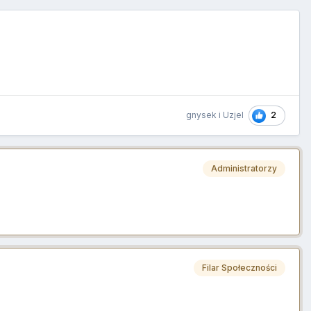
2
gnysek
i
Uzjel
Administratorzy
Filar Społeczności