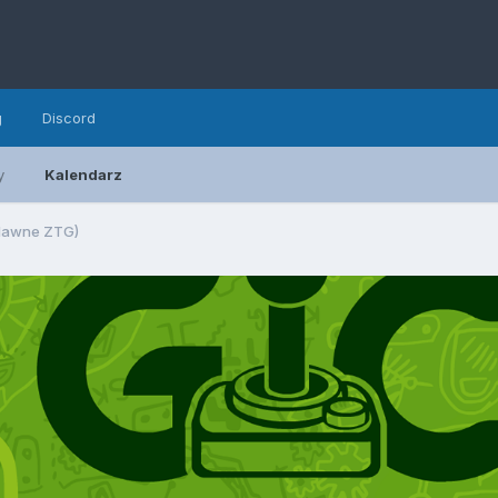
g
Discord
y
Kalendarz
(dawne ZTG)