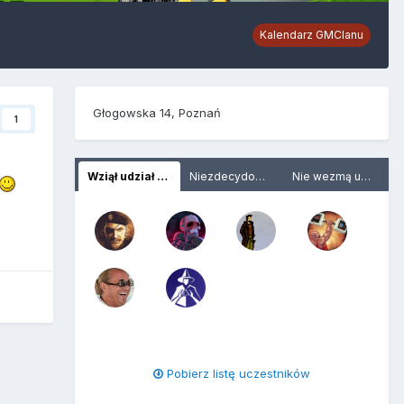
Kalendarz GMClanu
Głogowska 14, Poznań
1
Wziął udział (6)
Niezdecydowani (2)
Nie wezmą udziału (5)
Pobierz listę uczestników