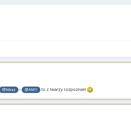
i
to z twarzy rozpoznam
@Nikas
@ANtY