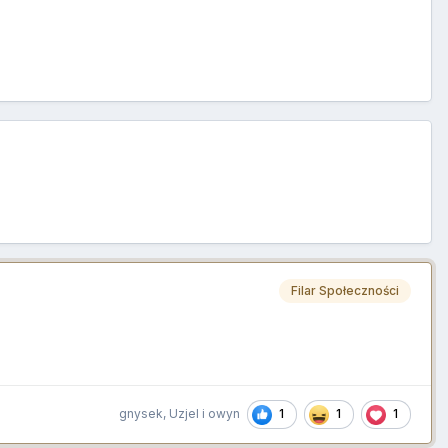
Filar Społeczności
1
1
1
gnysek
,
Uzjel
i
owyn