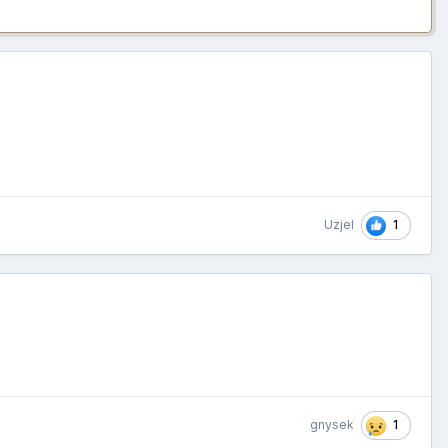
1
Uzjel
1
gnysek