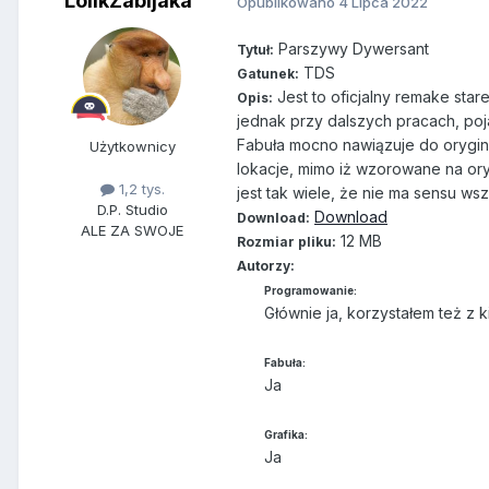
LolikZabijaka
Opublikowano
4 Lipca 2022
Parszywy Dywersant
Tytuł:
TDS
Gatunek:
Jest to oficjalny remake star
Opis:
jednak przy dalszych pracach, poj
Fabuła mocno nawiązuje do oryginał
Użytkownicy
lokacje, mimo iż wzorowane na ory
1,2 tys.
jest tak wiele, że nie ma sensu ws
D.P. Studio
Download
Download:
ALE ZA SWOJE
12 MB
Rozmiar pliku:
Autorzy:
Programowanie:
Głównie ja, korzystałem też z ki
Fabuła:
Ja
Grafika:
Ja