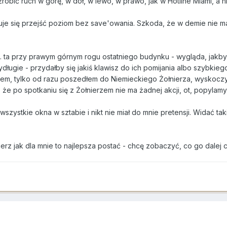
zrobić ruch w górę, w dół, w lewo, w prawo, jak w Hotline Miami, a
uje się przejść poziom bez save'owania. Szkoda, że w demie nie ma
np. ta przy prawym górnym rogu ostatniego budynku - wygląda, jakby
ydługie - przydałby się jakiś klawisz do ich pomijania albo szybkieg
pem, tylko od razu poszedłem do Niemieckiego Żołnierza, wyskoczy
 że po spotkaniu się z Żołnierzem nie ma żadnej akcji, ot, popylamy
i wszystkie okna w sztabie i nikt nie miał do mnie pretensji. Widać 
erz jak dla mnie to najlepsza postać - chcę zobaczyć, co go dalej c