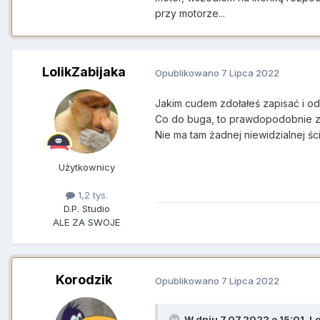
przy motorze...
LolikZabijaka
Opublikowano
7 Lipca 2022
Jakim cudem zdołałeś zapisać i od
Co do buga, to prawdopodobnie zak
Nie ma tam żadnej niewidzialnej śc
Użytkownicy
1,2 tys.
D.P. Studio
ALE ZA SWOJE
Korodzik
Opublikowano
7 Lipca 2022
W dniu 7.07.2022 o 15:01,
Lo