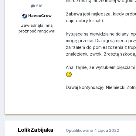
nich. Zresztą może lepiej w ogóle 
516
Zabawa jest najlepsza, kiedy prób
HavocCrow
daje dobry klimat.)
Zawładnęła mną
próżność rangowa!
Irytujące są niewidzialne ściany, 
mogę przejść. Dialogi są nieco prz
zajrzałem do pomieszczenia z tru
znalezieniu zwłok. Zresztą szkoda,
Aha, fajnie, że wytłukłem pięściam
Dawaj kontynuację, Niemiecki Żołni
LolikZabijaka
Opublikowano
4 Lipca 2022