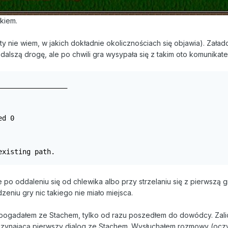
łkiem.
ety nie wiem, w jakich dokładnie okolicznościach się objawia). Zał
dalszą drogę, ale po chwili gra wysypała się z takim oto komunikat
________________

d 0

existing path.
kle po oddaleniu się od chlewika albo przy strzelaniu się z pierws
zeniu gry nic takiego nie miało miejsca.
e pogadałem ze Stachem, tylko od razu poszedłem do dowódcy. Zalicz
zynającą pierwszy dialog ze Stachem. Wysłuchałem rozmowy (oczyw