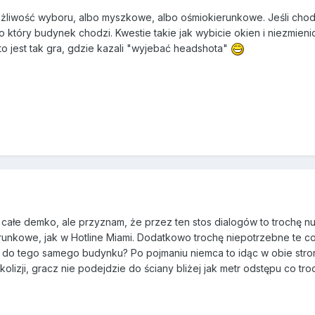
żliwość wyboru, albo myszkowe, albo ośmiokierunkowe. Jeśli chodzi 
który budynek chodzi. Kwestie takie jak wybicie okien i niezmienio
 to jest tak gra, gdzie kazali "wyjebać headshota"
ałe demko, ale przyznam, że przez ten stos dialogów to trochę nu
nkowe, jak w Hotline Miami. Dodatkowo trochę niepotrzebne te co
ć do tego samego budynku? Po pojmaniu niemca to idąc w obie stron
olizji, gracz nie podejdzie do ściany bliżej jak metr odstępu co tr