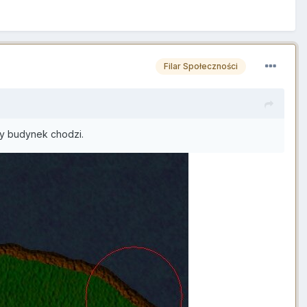
Filar Społeczności
óry budynek chodzi.