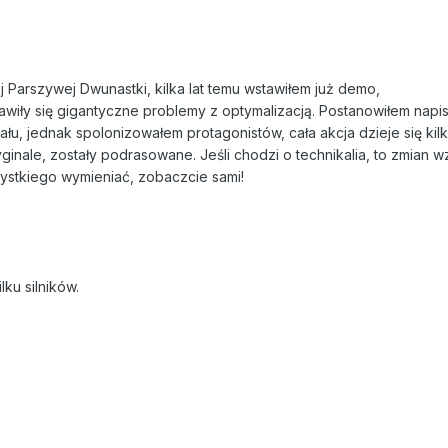
ej Parszywej Dwunastki, kilka lat temu wstawiłem już demo,
awiły się gigantyczne problemy z optymalizacją. Postanowiłem napi
u, jednak spolonizowałem protagonistów, cała akcja dzieje się kilk
ginale, zostały podrasowane. Jeśli chodzi o technikalia, to zmian
zystkiego wymieniać, zobaczcie sami!
lku silników.