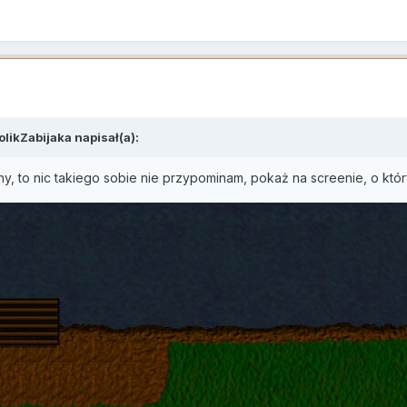
olikZabijaka
napisał(a):
any, to nic takiego sobie nie przypominam, pokaż na screenie, o kt