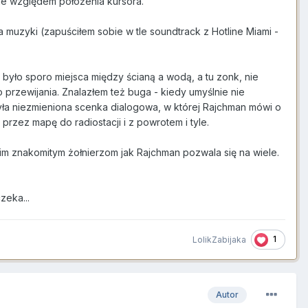
 nie względem położenia kursora.
 muzyki (zapuściłem sobie w tle soundtrack z Hotline Miami -
 było sporo miejsca między ścianą a wodą, a tu zonk, nie
o przewijania. Znalazłem też buga - kiedy umyślnie nie
ła niezmieniona scenka dialogowa, w której Rajchman mówi o
 przez mapę do radiostacji i z powrotem i tyle.
takim znakomitym żołnierzom jak Rajchman pozwala się na wiele.
zeka...
1
LolikZabijaka
Autor