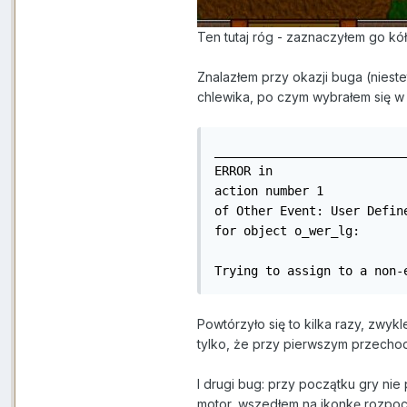
Ten tutaj róg - zaznaczyłem go kó
Znalazłem przy okazji buga (niest
chlewika, po czym wybrałem się w 
___________________________
ERROR in

action number 1

of Other Event: User Define
for object o_wer_lg:

Trying to assign to a non-
Powtórzyło się to kilka razy, zwy
tylko, że przy pierwszym przechod
I drugi bug: przy początku gry ni
motor, wszedłem na ikonkę rozpoc