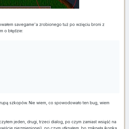
adowałem savegame'a zrobionego tuż po wzięciu broni z
em o błędzie:
zą grupą szkopów. Nie wiem, co spowodowało ten bug, wiem
yłem jeden, drugi, trzeci dialog, po czym zamiast wsiąść na
iście niezmienionej), po czym utknąłem, bo zniknęła ikonka