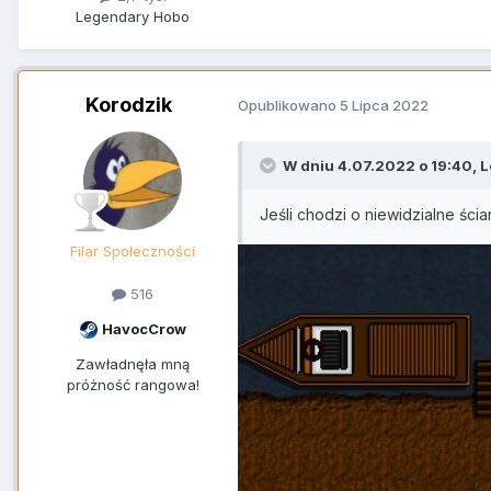
Legendary Hobo
Korodzik
Opublikowano
5 Lipca 2022
W dniu 4.07.2022 o 19:40,
L
Jeśli chodzi o niewidzialne ści
Filar Społeczności
516
HavocCrow
Zawładnęła mną
próżność rangowa!