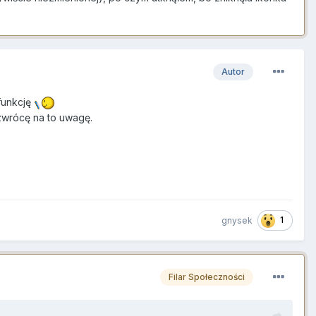
Autor
funkcję
zwrócę na to uwagę.
1
gnysek
Filar Społeczności