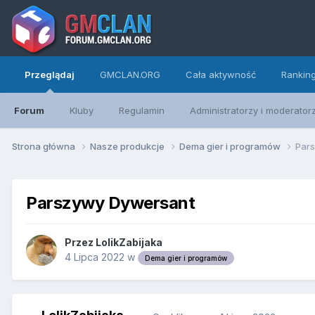
Przeglądaj
GMCLAN.ORG
Cała aktywność
Rankin
Forum
Kluby
Regulamin
Administratorzy i moderator
Strona główna
Nasze produkcje
Dema gier i programów
Par
Parszywy Dywersant
Przez
LolikZabijaka
4 Lipca 2022
w
Dema gier i programów