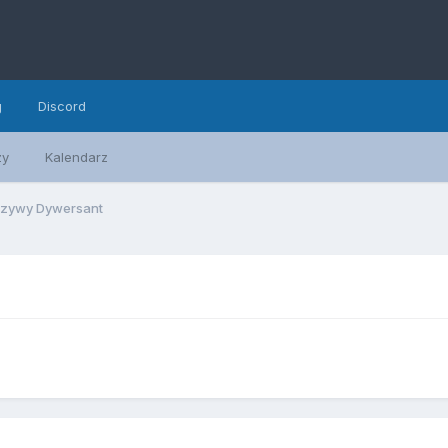
g
Discord
zy
Kalendarz
szywy Dywersant