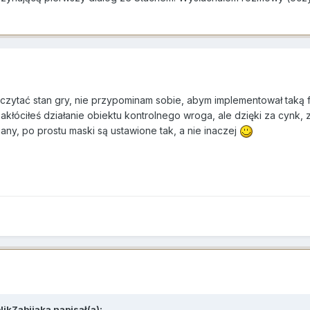
czytać stan gry, nie przypominam sobie, abym implementował taką 
łóciłeś działanie obiektu kontrolnego wroga, ale dzięki za cynk, 
iany, po prostu maski są ustawione tak, a nie inaczej
likZabijaka
napisał(a):