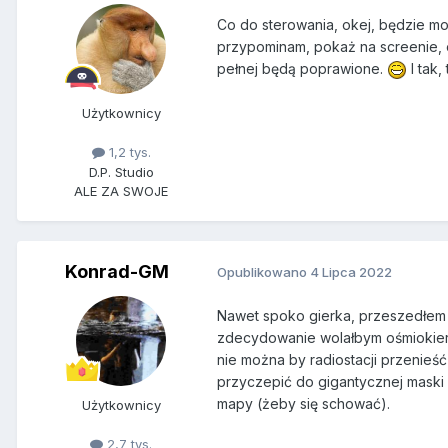
Co do sterowania, okej, będzie mo
przypominam, pokaż na screenie, o 
pełnej będą poprawione.
I tak,
Użytkownicy
1,2 tys.
D.P. Studio
ALE ZA SWOJE
Konrad-GM
Opublikowano
4 Lipca 2022
Nawet spoko gierka, przeszedłem c
zdecydowanie wolałbym ośmiokieru
nie można by radiostacji przenieś
przyczepić do gigantycznej maski k
mapy (żeby się schować).
Użytkownicy
2,7 tys.