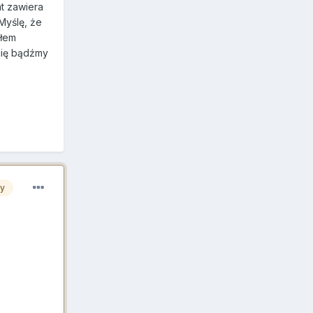
t zawiera
 Myślę, że
ałem
 Nię bądźmy
zy