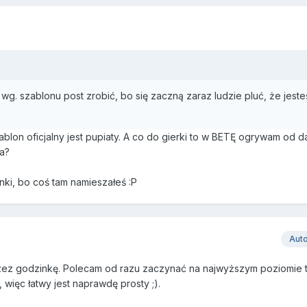
j wg. szablonu post zrobić, bo się zaczną zaraz ludzie pluć, że jeste
zablon oficjalny jest pupiaty. A co do gierki to w BETĘ ogrywam od
na?
ki, bo coś tam namieszałeś :P
Aut
ez godzinkę. Polecam od razu zaczynać na najwyższym poziomie t
 więc łatwy jest naprawdę prosty ;).