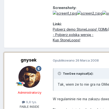
Screenshoty:
Linki:
Pobierz demo StoneLoops! (33Mb
- Pobierz polską wersję -
Kup StoneLoops!
gnysek
Opublikowano
26 Marca 2008
TeeGee napisał(a):
Tak, wiem że to nie gra na GMie
Administratorzy
W regulaminie nie ma zakazu dawan
9,8 tys.
FABLE INSIDE