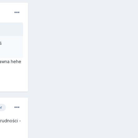
ś
 dawna hehe
or
rudności -