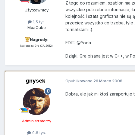
Z tego co rozumiem, szablon ma za
wszystkie potrzebne informacje, ła
Użytkownicy
kolejność i szata graficzna nie s
1,5 tys.
przecież wszystko co trzeba, tyle
MoaCube
formalistami :).
Nagrody
:
EDIT: @Yoda
Najlepsza Gra (CA 2012)
Dzięki. Gra pisana jest w C++, w 
gnysek
Opublikowano
26 Marca 2008
Dobra, ale jak mi ktoś zaraportuje 
Administratorzy
9,8 tys.