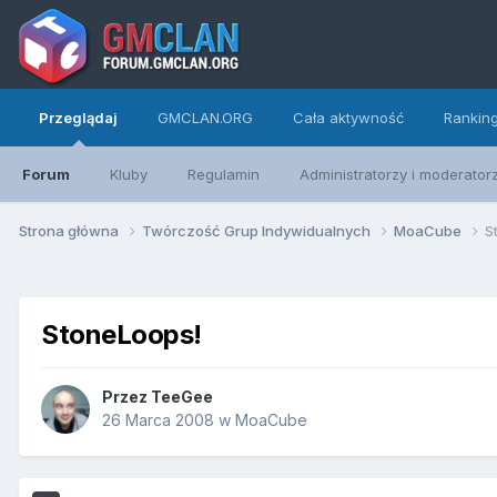
Przeglądaj
GMCLAN.ORG
Cała aktywność
Rankin
Forum
Kluby
Regulamin
Administratorzy i moderator
Strona główna
Twórczość Grup Indywidualnych
MoaCube
S
StoneLoops!
Przez
TeeGee
26 Marca 2008
w
MoaCube