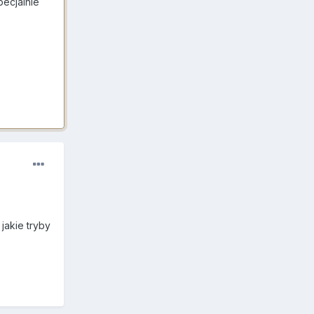
pecjalnie
jakie tryby