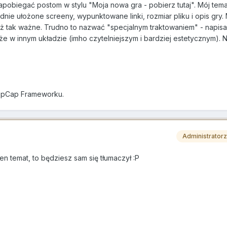
pobiegać postom w stylu "Moja nowa gra - pobierz tutaj". Mój tema
dnie ułożone screeny, wypunktowane linki, rozmiar pliku i opis gry.
ą ąż tak ważne. Trudno to nazwać "specjalnym traktowaniem" - napis
 że w innym układzie (imho czytelniejszym i bardziej estetycznym).
PopCap Frameworku.
Administrator
ten temat, to będziesz sam się tłumaczył :P