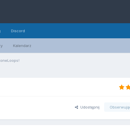
g
Discord
zy
Kalendarz
toneLoops!
Udostępnij
Obserwują