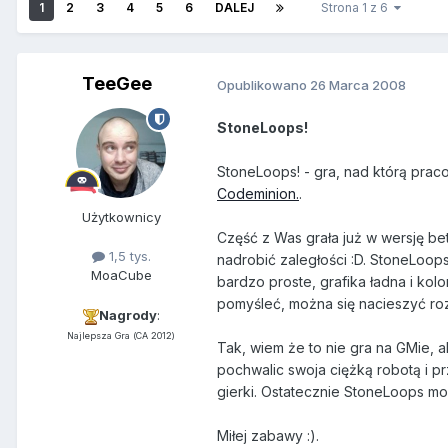
1
2
3
4
5
6
DALEJ
Strona 1 z 6
TeeGee
Opublikowano
26 Marca 2008
StoneLoops!
StoneLoops! - gra, nad którą prac
Codeminion.
.
Użytkownicy
Część z Was grała już w wersję bet
1,5 tys.
nadrobić zaległości :D. StoneLoop
MoaCube
bardzo proste, grafika ładna i ko
pomyśleć, można się nacieszyć roz
Nagrody
:
Najlepsza Gra (CA 2012)
Tak, wiem że to nie gra na GMie, a
pochwalic swoja ciężką robotą i p
gierki. Ostatecznie StoneLoops mo
Miłej zabawy :).