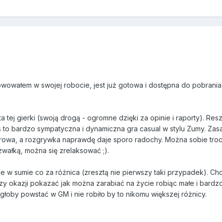
owowałem w swojej robocie, jest już gotowa i dostępna do pobrani
a tej gierki (swoją drogą - ogromne dzięki za opinie i raporty). Res
s to bardzo sympatyczna i dynamiczna gra casual w stylu Zumy. Zas
lorowa, a rozgrywka naprawdę daje sporo radochy. Można sobie tro
wałką, można się zrelaksować ;).
le w sumie co za różnica (zresztą nie pierwszy taki przypadek). Chc
rzy okazji pokazać jak można zarabiać na życie robiąc małe i bardz
głoby powstać w GM i nie robiło by to nikomu większej różnicy.