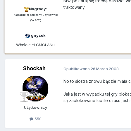
Btw. postaraj się trochę bardziej w
traktowany.
Nagrody
:
Najbardziej pomocny uzytkownik
(CA 2011)
gnysek
Właściciel GMCLANu
Shockah
Opublikowano
26 Marca 2008
No to siostra znowu będzie miała c
Jaka jest w wypadku tej gry blokad
są zablokowane lub ile czasu jes
Użytkownicy
550