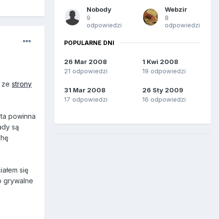
Nobody
Webzir
9
8
odpowiedzi
odpowiedzi
POPULARNE DNI
26 Mar 2008
1 Kwi 2008
21 odpowiedzi
19 odpowiedzi
a ze
strony
31 Mar 2008
26 Sty 2009
17 odpowiedzi
16 odpowiedzi
zta powinna
ady są
chę
iałem się
o grywalne