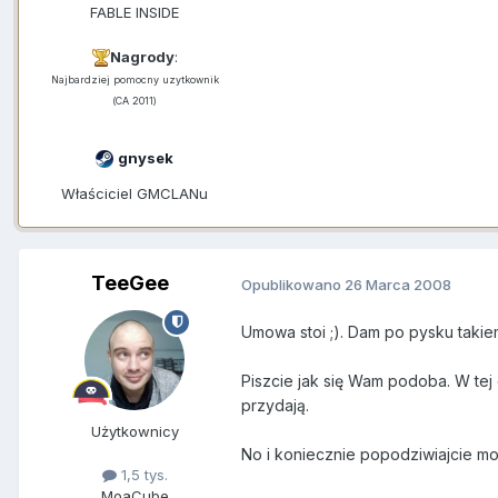
FABLE INSIDE
Nagrody
:
Najbardziej pomocny uzytkownik
(CA 2011)
gnysek
Właściciel GMCLANu
TeeGee
Opublikowano
26 Marca 2008
Umowa stoi ;). Dam po pysku takiem
Piszcie jak się Wam podoba. W tej 
przydają.
Użytkownicy
No i koniecznie popodziwiajcie moj
1,5 tys.
MoaCube