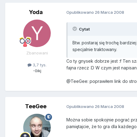
Yoda
Opublikowano
26 Marca 2008
Cytat
Btw. postaraj się trochę bardzie
specjalnie traktowany.
Zbanowani
Co ty gnysek dobrze jest :f Ten s
3,7 tys.
fajna rzecz :D W czym jest napisa
-0ikj
@TeeGee: poprawiłem link do stron
TeeGee
Opublikowano
26 Marca 2008
Można sobie spokojnie pograć prz
pamiętajcie, że to gra dla każdego,