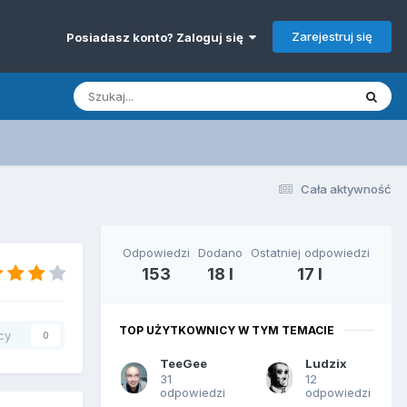
Zarejestruj się
Posiadasz konto? Zaloguj się
Cała aktywność
Odpowiedzi
Dodano
Ostatniej odpowiedzi
153
18 l
17 l
TOP UŻYTKOWNICY W TYM TEMACIE
cy
0
TeeGee
Ludzix
31
12
odpowiedzi
odpowiedzi