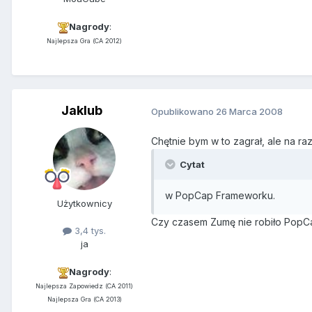
Nagrody
:
Najlepsza Gra (CA 2012)
Jaklub
Opublikowano
26 Marca 2008
Chętnie bym w to zagrał, ale na ra
Cytat
w PopCap Frameworku.
Użytkownicy
Czy czasem Zumę nie robiło PopC
3,4 tys.
ja
Nagrody
:
Najlepsza Zapowiedz (CA 2011)
Najlepsza Gra (CA 2013)