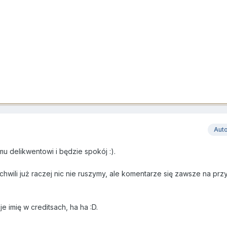
Aut
u delikwentowi i będzie spokój :).
chwili już raczej nic nie ruszymy, ale komentarze się zawsze na prz
e imię w creditsach, ha ha :D.