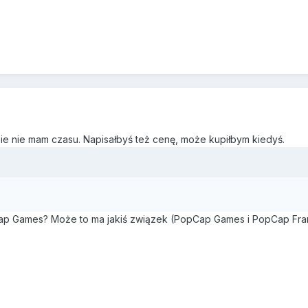
zie nie mam czasu. Napisałbyś też cenę, może kupiłbym kiedyś.
ap Games? Może to ma jakiś związek (PopCap Games i PopCap Fr