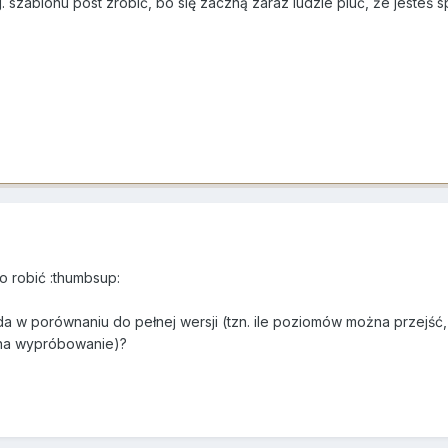
g. szablonu post zrobić, bo się zaczną zaraz ludzie pluć, że jesteś s
o robić :thumbsup:
a w porównaniu do pełnej wersji (tzn. ile poziomów można przejść, 
t na wypróbowanie)?