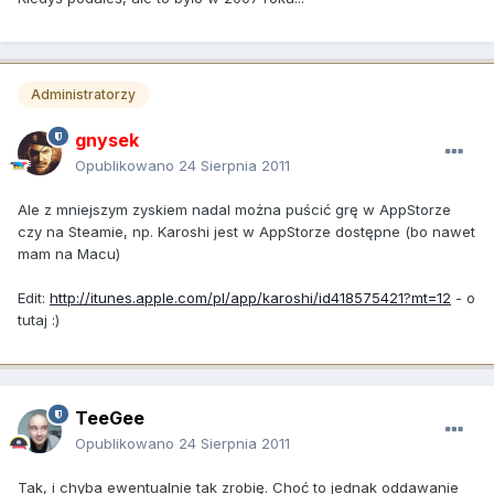
Administratorzy
gnysek
Opublikowano
24 Sierpnia 2011
Ale z mniejszym zyskiem nadal można puścić grę w AppStorze
czy na Steamie, np. Karoshi jest w AppStorze dostępne (bo nawet
mam na Macu)
Edit:
http://itunes.apple.com/pl/app/karoshi/id418575421?mt=12
- o
tutaj :)
TeeGee
Opublikowano
24 Sierpnia 2011
Tak, i chyba ewentualnie tak zrobię. Choć to jednak oddawanie