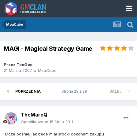
MoaCube
MAGI - Magical Strategy Game
Przez
TeeGee
21 Marca 2007
w
MoaCube
POPRZEDNIA
Strona 29 z 29
DALEJ
TheMarcQ
Opublikowano
15 Maja 2011
Moze pozniej jak bede mial srodki dokonam zakupu