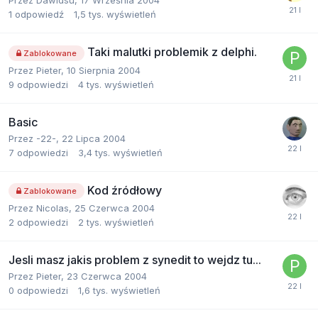
Przez
Dawidsu
,
17 Września 2004
1
odpowiedź
1,5 tys.
wyświetleń
Taki malutki problemik z delphi.
Zablokowane
Przez
Pieter
,
10 Sierpnia 2004
9
odpowiedzi
4 tys.
wyświetleń
Basic
Przez
-22-
,
22 Lipca 2004
7
odpowiedzi
3,4 tys.
wyświetleń
Kod źródłowy
Zablokowane
Przez
Nicolas
,
25 Czerwca 2004
2
odpowiedzi
2 tys.
wyświetleń
Jesli masz jakis problem z synedit to wejdz tu...
Przez
Pieter
,
23 Czerwca 2004
0
odpowiedzi
1,6 tys.
wyświetleń