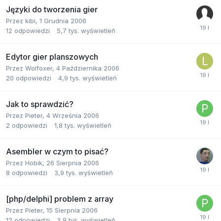
Języki do tworzenia gier
Przez
kibi
,
1 Grudnia 2006
12
odpowiedzi
5,7 tys.
wyświetleń
Edytor gier planszowych
Przez
Wolfoxer
,
4 Października 2006
20
odpowiedzi
4,9 tys.
wyświetleń
Jak to sprawdzić?
Przez
Pieter
,
4 Września 2006
2
odpowiedzi
1,8 tys.
wyświetleń
Asembler w czym to pisać?
Przez
Hobik
,
26 Sierpnia 2006
8
odpowiedzi
3,9 tys.
wyświetleń
[php/delphi] problem z array
Przez
Pieter
,
15 Sierpnia 2006
12
odpowiedzi
3,9 tys.
wyświetleń