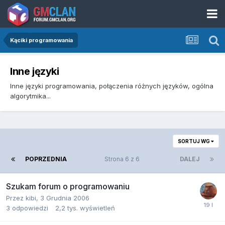
Kąciki programowania
Inne języki
Inne języki programowania, połączenia różnych języków, ogólna
algorytmika...
SORTUJ WG
POPRZEDNIA
Strona 6 z 6
DALEJ
Szukam forum o programowaniu
Przez
kibi
,
3 Grudnia 2006
3
odpowiedzi
2,2 tys.
wyświetleń