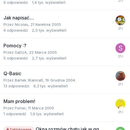
0
odpowiedzi
1,4 tys.
wyświetleń
Jak napisać....
Przez
Nicolas
,
21 Kwietnia 2005
4
odpowiedzi
2,5 tys.
wyświetleń
Pomocy :?
Przez
SaDzA
,
22 Marca 2005
5
odpowiedzi
2,7 tys.
wyświetleń
Q-Basic
Przez
Bartek (Kamrat)
,
16 Grudnia 2004
13
odpowiedzi
6,3 tys.
wyświetleń
Mam problem!
Przez
Fisher
,
11 Marca 2005
1
odpowiedź
1,9 tys.
wyświetleń
Okna rozmów chatu jak w gg.
Zablokowane