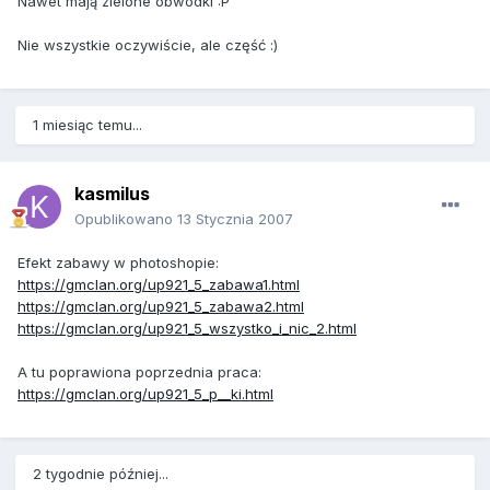
Nawet mają zielone obwódki :P
Nie wszystkie oczywiście, ale część :)
1 miesiąc temu...
kasmilus
Opublikowano
13 Stycznia 2007
Efekt zabawy w photoshopie:
https://gmclan.org/up921_5_zabawa1.html
https://gmclan.org/up921_5_zabawa2.html
https://gmclan.org/up921_5_wszystko_i_nic_2.html
A tu poprawiona poprzednia praca:
https://gmclan.org/up921_5_p__ki.html
2 tygodnie później...