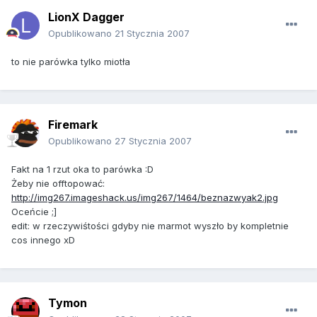
LionX Dagger
Opublikowano
21 Stycznia 2007
to nie parówka tylko miotła
Firemark
Opublikowano
27 Stycznia 2007
Fakt na 1 rzut oka to parówka :D
Żeby nie offtopować:
http://img267.imageshack.us/img267/1464/beznazwyak2.jpg
Oceńcie ;]
edit: w rzeczywiśtości gdyby nie marmot wyszło by kompletnie
cos innego xD
Tymon