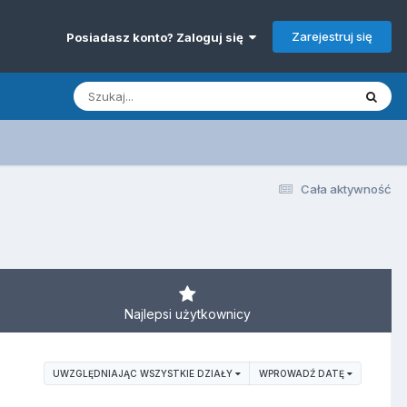
Zarejestruj się
Posiadasz konto? Zaloguj się
Cała aktywność
Najlepsi użytkownicy
UWZGLĘDNIAJĄC WSZYSTKIE DZIAŁY
WPROWADŹ DATĘ