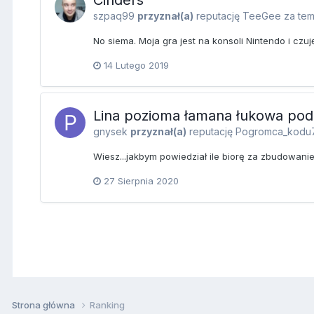
szpaq99
przyznał(a)
reputację
TeeGee
za tem
No siema. Moja gra jest na konsoli Nintendo i czuj
14 Lutego 2019
Lina pozioma łamana łukowa pod
gnysek
przyznał(a)
reputację
Pogromca_kodu
Wiesz...jakbym powiedział ile biorę za zbudowanie
27 Sierpnia 2020
Strona główna
Ranking