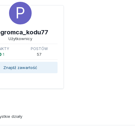
gromca_kodu77
Użytkownicy
NKTY
POSTÓW
1
57
Znajdź zawartość
stkie działy