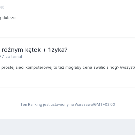
at
ę dobrze.
 różnym kątek + fizyka?
77
za temat
 prostej sieci komputerowej to też mogłaby cena zwalić z nóg:-)wszystk
Ten Ranking jest ustawiony na Warszawa/GMT+02:00