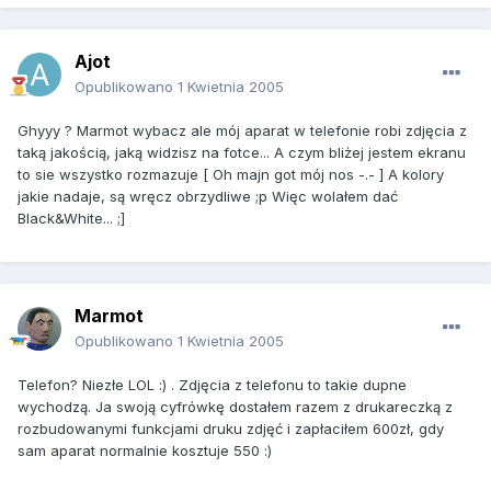
Ajot
Opublikowano
1 Kwietnia 2005
Ghyyy ? Marmot wybacz ale mój aparat w telefonie robi zdjęcia z
taką jakością, jaką widzisz na fotce... A czym bliżej jestem ekranu
to sie wszystko rozmazuje [ Oh majn got mój nos -.- ] A kolory
jakie nadaje, są wręcz obrzydliwe ;p Więc wolałem dać
Black&White... ;]
Marmot
Opublikowano
1 Kwietnia 2005
Telefon? Niezłe LOL :) . Zdjęcia z telefonu to takie dupne
wychodzą. Ja swoją cyfrówkę dostałem razem z drukareczką z
rozbudowanymi funkcjami druku zdjęć i zapłaciłem 600zł, gdy
sam aparat normalnie kosztuje 550 :)