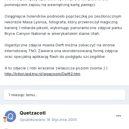
pominięciem zapisu na wewnętrzną kartę pamięci.
Osiągnięcie holendrów podniosło poprzeczkę po zeszłorocznym
rekordzie Maxa Lyonsa, fotografa, który przekroczył magiczną
barierę 1 miliarda pikseli, wykonując panoramiczne zdjęcie parku
Bryce Canyon National w amerykańskim stanie Utah.
Gigantyczne zdjęcie miasta Delft można zobaczyć na stronie
internetowej TNO. Zawiera ona skondensowaną formę zdjęcia
oraz specjalną aplikację flash do podglądu szczegółów.
A tu zdjecie ( robi wrazenie zwlaszcza poziom zooma ;) )
http://triton.tpd.tno.nl/gigazoom/Delft2.htm
1 miesiąc temu...
Quetzacotl
Opublikowano
16 Stycznia 2005