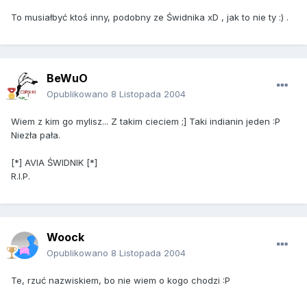
To musiałbyć ktoś inny, podobny ze Świdnika xD , jak to nie ty :) .
BeWuO
Opublikowano
8 Listopada 2004
Wiem z kim go mylisz... Z takim cieciem ;] Taki indianin jeden :P
Niezła pała.
[*] AVIA ŚWIDNIK [*]
R.I.P.
Woock
Opublikowano
8 Listopada 2004
Te, rzuć nazwiskiem, bo nie wiem o kogo chodzi :P