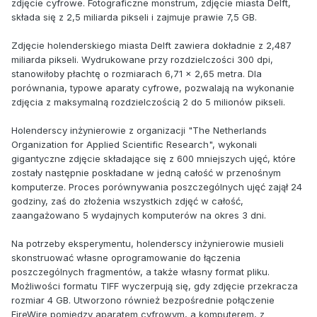
zdjęcie cyfrowe. Fotograficzne monstrum, zdjęcie miasta Delft,
składa się z 2,5 miliarda pikseli i zajmuje prawie 7,5 GB.
Zdjęcie holenderskiego miasta Delft zawiera dokładnie z 2,487
miliarda pikseli. Wydrukowane przy rozdzielczości 300 dpi,
stanowiłoby płachtę o rozmiarach 6,71 x 2,65 metra. Dla
porównania, typowe aparaty cyfrowe, pozwalają na wykonanie
zdjęcia z maksymalną rozdzielczością 2 do 5 milionów pikseli.
Holenderscy inżynierowie z organizacji "The Netherlands
Organization for Applied Scientific Research", wykonali
gigantyczne zdjęcie składające się z 600 mniejszych ujęć, które
zostały następnie poskładane w jedną całość w przenośnym
komputerze. Proces porównywania poszczególnych ujęć zajął 24
godziny, zaś do złożenia wszystkich zdjęć w całość,
zaangażowano 5 wydajnych komputerów na okres 3 dni.
Na potrzeby eksperymentu, holenderscy inżynierowie musieli
skonstruować własne oprogramowanie do łączenia
poszczególnych fragmentów, a także własny format pliku.
Możliwości formatu TIFF wyczerpują się, gdy zdjęcie przekracza
rozmiar 4 GB. Utworzono również bezpośrednie połączenie
FireWire pomiędzy aparatem cyfrowym, a komputerem, z