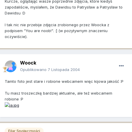
Kurcze, oglądając wasze poprzednie zdjęcia, które kiedyś
zapodaliście, myslałem, że Dawidsu to Patrysław a Patrysław to
Dawidsu :D
I tak nic nie przebije zdjęcia zrobionego przez Woocka z
podpisem "You are noob!". :] (w pozytywnym znaczeniu
oczywiście).
Woock
Opublikowano
7 Listopada 2004
Tamto foto jest stare i robione webcamem więc kijowa jakość :P
Tu masz troszeczkę bardziej aktualne, ale też webcamem
robione :P
Filar Społeczności