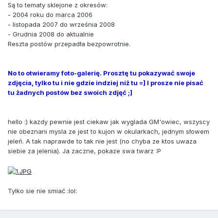
Są to tematy sklejone z okresów:
- 2004 roku do marca 2006
- listopada 2007 do września 2008
- Grudnia 2008 do aktualnie
Reszta postów przepadła bezpowrotnie.
No to otwieramy foto-galerię. Prosztę tu pokazywać swoje
zdjęcia, tylko tu i nie gdzie indziej niż tu =] I prosze nie pisać
tu żadnych postów bez swoich zdjęć ;]
hello :) kazdy pewnie jest ciekaw jak wyglada GM'owiec, wszyscy
nie obeznani mysla ze jest to kujon w okularkach, jednym słowem
jeleń. A tak naprawde to tak nie jest (no chyba ze ktos uwaza
siebie za jelenia). Ja zaczne, pokaze swa twarz :P
Tylko sie nie smiać :lol: