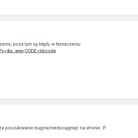
zenia, poza tym są błędy w tłumaczeniu:
php?s=&a...amp;CODE=bbcode
 za poszukiwanie bugów/niedociągnięć na stronie. :P