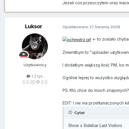
Jeżeli coś przeoczyłem oraz macie
Luksor
Opublikowano
27 Sierpnia 2008
<- to zostało chyba
Zmieniłbym to "uploader u
z
ytkowni
I dodałbym większą ilość PM, bo mi 
Użytkownicy
1,2 tys.
Ogólnie lepiej to wszystko wygląda 
░ ░ ░░ ○ ░ ░
PS. Kto chce do moich znajomych
EDIT: I nie ma przetłumaczonych kil
Cytat
Show x Sidebar Last Visitors