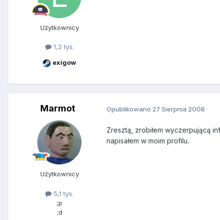
Użytkownicy
1,2 tys.
exigow
Marmot
Opublikowano
27 Sierpnia 2008
Zresztą, zrobiłem wyczerpującą info
napisałem w moim profilu.
Użytkownicy
5,1 tys.
;p
;d