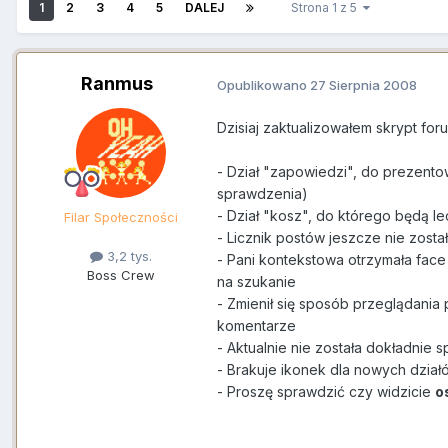
1
2
3
4
5
DALEJ
Strona 1 z 5
Ranmus
Opublikowano
27 Sierpnia 2008
Dzisiaj zaktualizowałem skrypt fo
- Dział "zapowiedzi", do prezento
sprawdzenia)
- Dział "kosz", do którego będą le
Filar Społeczności
- Licznik postów jeszcze nie został
3,2 tys.
- Pani kontekstowa otrzymała face 
Boss Crew
na szukanie
- Zmienił się sposób przeglądani
komentarze
- Aktualnie nie została dokładnie
- Brakuje ikonek dla nowych dział
- Proszę sprawdzić czy widzicie
o