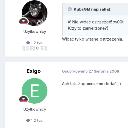
KubaGM napisał(a):
A! Nie widać ostrzeżeń! :w00t:
(Czy to zamierzone?)
Użytkownicy
Widać tylko własne ostrzeżenia.
1,2 tys.
░ ░ ░░ ○ ░ ░
Exigo
Opublikowano
27 Sierpnia 2008
Ach tak. Zapomniałem dodać. ;)
Użytkownicy
1,2 tys.