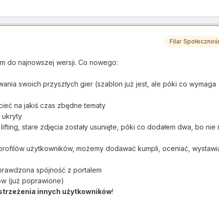
Filar Społecznoś
rum do najnowszej wersji. Co nowego:
wania swoich przyszłych gier (szablon już jest, ale póki co wymaga
cieć na jakiś czas zbędne tematy
 ukryty
lifting, stare zdjęcia zostały usunięte, póki co dodałem dwa, bo ni
a profilów użytkowników, możemy dodawać kumpli, oceniać, wystawi
 sprawdzona spójność z portalem
ów (już poprawione)
strzeżenia innych użytkowników
!