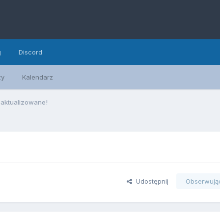
g
Discord
zy
Kalendarz
aktualizowane!
Udostępnij
Obserwują