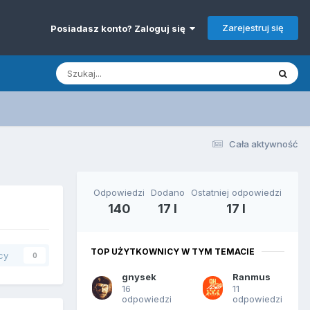
Zarejestruj się
Posiadasz konto? Zaloguj się
Cała aktywność
Odpowiedzi
Dodano
Ostatniej odpowiedzi
140
17 l
17 l
TOP UŻYTKOWNICY W TYM TEMACIE
cy
0
gnysek
Ranmus
16
11
odpowiedzi
odpowiedzi