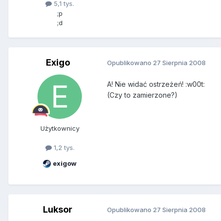
5,1 tys.
;p
;d
Exigo
Opublikowano
27 Sierpnia 2008
A! Nie widać ostrzeżeń! :w00t:
(Czy to zamierzone?)
Użytkownicy
1,2 tys.
exigow
Luksor
Opublikowano
27 Sierpnia 2008