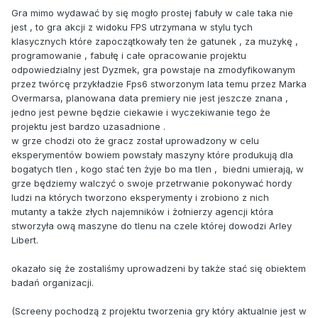
Gra mimo wydawać by się mogło prostej fabuły w cale taka nie
jest , to gra akcji z widoku FPS utrzymana w stylu tych
klasycznych które zapoczątkowały ten że gatunek , za muzykę ,
programowanie , fabułę i całe opracowanie projektu
odpowiedzialny jest Dyzmek, gra powstaje na zmodyfikowanym
przez twórcę przykładzie Fps6 stworzonym lata temu przez Marka
Overmarsa, planowana data premiery nie jest jeszcze znana ,
jedno jest pewne będzie ciekawie i wyczekiwanie tego że
projektu jest bardzo uzasadnione .
w grze chodzi oto że gracz został uprowadzony w celu
eksperymentów bowiem powstały maszyny które produkują dla
bogatych tlen , kogo stać ten żyje bo ma tlen , biedni umierają, w
grze będziemy walczyć o swoje przetrwanie pokonywać hordy
ludzi na których tworzono eksperymenty i zrobiono z nich
mutanty a także złych najemników i żołnierzy agencji która
stworzyła ową maszyne do tlenu na czele której dowodzi Arley
Libert.
okazało się że zostaliśmy uprowadzeni by także stać się obiektem
badań organizacji.
(Screeny pochodzą z projektu tworzenia gry który aktualnie jest w