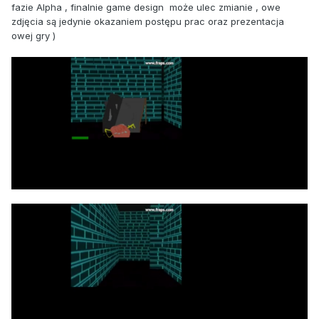
fazie Alpha , finalnie game design może ulec zmianie , owe
zdjęcia są jedynie okazaniem postępu prac oraz prezentacja
owej gry )