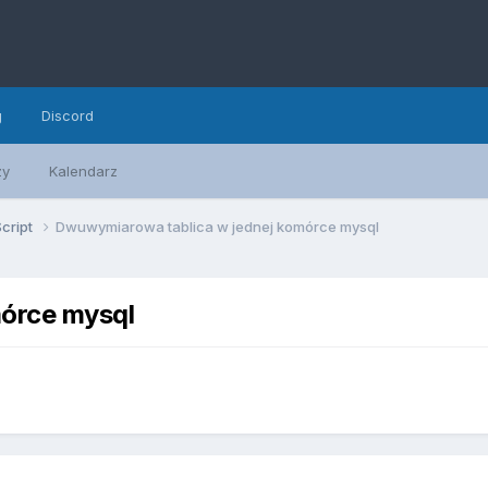
g
Discord
zy
Kalendarz
cript
Dwuwymiarowa tablica w jednej komórce mysql
órce mysql