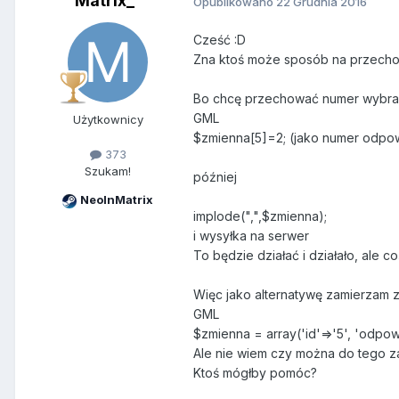
Matrix_
Opublikowano
22 Grudnia 2016
Cześć :D
Zna ktoś może sposób na przecho
Bo chcę przechować numer wybrane
GML
Użytkownicy
$zmienna[5]=2; (jako numer odpo
373
Szukam!
później
NeoInMatrix
implode(
","
,$zmienna);
i wysyłka na serwer
To będzie działać i działało, ale co
Więc jako alternatywę zamierzam z
GML
$zmienna = array(
'id'
=>
'5'
,
'odpow
Ale nie wiem czy można do tego 
Ktoś mógłby pomóc?