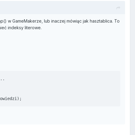
_map() w GameMakerze, lub inaczej mówiąc jak hasztablica. To
ieć indeksy literowe.
..

owiedzi);