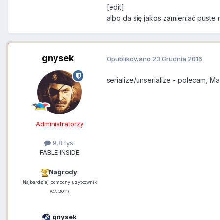
[edit]
albo da się jakos zamieniać puste 
gnysek
Opublikowano
23 Grudnia 2016
serialize/unserialize - polecam, M
Administratorzy
9,8 tys.
FABLE INSIDE
Nagrody
:
Najbardziej pomocny uzytkownik
(CA 2011)
gnysek