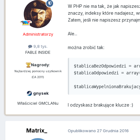
W PHP nie ma tak, że jak napiszesz
znaczy, indeksy które nadajesz, w
Zatem, jeśli nie napiszesz przynajm
Ale...
Administratorzy
9,8 tys.
można zrobić tak:
FABLE INSIDE
Nagrody
:
$tablicaBezOdpowiedzi = ar
Najbardziej pomocny uzytkownik
$tablicaOdpowiedzi = array(
(CA 2011)
$tablicaWypelnionaBrakujac
gnysek
Właściciel GMCLANu
I odzyskasz brakujące klucze :)
Matrix_
Opublikowano
27 Grudnia 2016