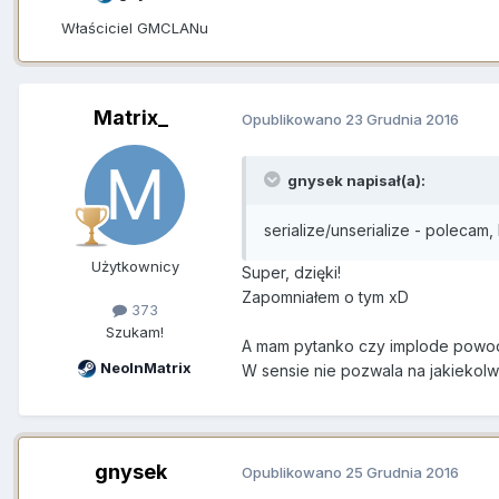
Właściciel GMCLANu
Matrix_
Opublikowano
23 Grudnia 2016
gnysek napisał(a):
serialize/unserialize - polecam
Użytkownicy
Super, dzięki!
Zapomniałem o tym xD
373
Szukam!
A mam pytanko czy implode powoduje
NeoInMatrix
W sensie nie pozwala na jakiekolw
gnysek
Opublikowano
25 Grudnia 2016