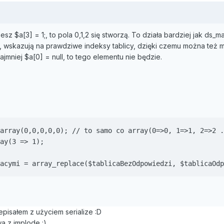
esz $a[3] = 1;, to pola 0,1,2 się stworzą. To działa bardziej jak ds
, wskazują na prawdziwe indeksy tablicy, dzięki czemu można też m
ajmniej $a[0] = null, to tego elementu nie będzie.
array(0,0,0,0,0); // to samo co array(0=>0, 1=>1, 2=>2 .
ay(3 => 1);

acymi = array_replace($tablicaBezOdpowiedzi, $tablicaOdp
zepisałem z użyciem serialize :D
wa z implode :)