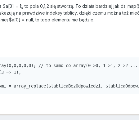
 $a[3] = 1;, to pola 0,1,2 się stworzą. To działa bardziej jak ds_ma
skazują na prawdziwe indeksy tablicy, dzięki czemu można też mieć
niej $a[0] = null, to tego elementu nie będzie.
ray(0,0,0,0,0); // to samo co array(0=>0, 1=>1, 2=>2 ...

3 => 1);

ymi = array_replace($tablicaBezOdpowiedzi, $tablicaOdpow