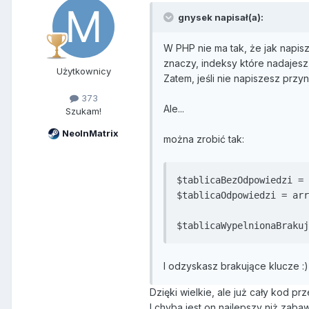
gnysek napisał(a):
W PHP nie ma tak, że jak napisz
znaczy, indeksy które nadajesz
Użytkownicy
Zatem, jeśli nie napiszesz przyn
373
Ale...
Szukam!
NeoInMatrix
można zrobić tak:
$tablicaBezOdpowiedzi = 
$tablicaOdpowiedzi = arr
$tablicaWypelnionaBrakuj
I odzyskasz brakujące klucze :)
Dzięki wielkie, ale już cały kod pr
I chyba jest on najlepszy niż zaba