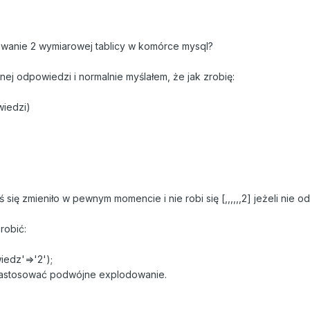
wanie 2 wymiarowej tablicy w komórce mysql?
j odpowiedzi i normalnie myślałem, że jak zrobię:
wiedzi)
ś się zmieniło w pewnym momencie i nie robi się [,,,,,,2] jeżeli nie o
robić:
iedz'
=>
'2'
);
zastosować podwójne explodowanie.