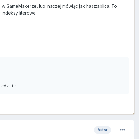
p() w GameMakerze, lub inaczej mówiąc jak hasztablica. To
 indeksy literowe.
iedzi);
Autor