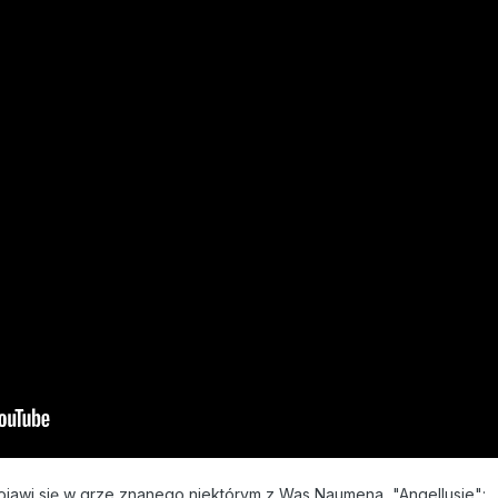
pojawi się w grze znanego niektórym z Was Naumena, "Angellusie":