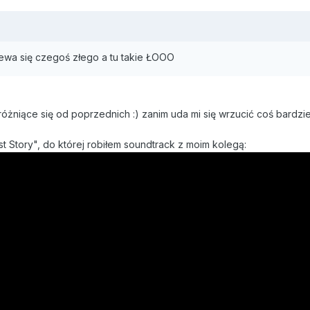
ziewa się czegoś złego a tu takie ŁOOO
różniące się od poprzednich :) zanim uda mi się wrzucić coś bard
t Story", do której robiłem soundtrack z moim kolegą: