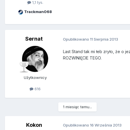
1,1 tys.
Trackman068
Sernat
Opublikowano
11 Sierpnia 2013
Last Stand tak mi łeb zryło, że o
ROZWINIĘCIE TEGO.
Użytkownicy
616
1 miesiąc temu...
Kokon
Opublikowano
16 Września 2013