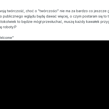
oją twórczość, choć o "twórczości" nie ma za bardzo co jeszcze
 publicznego wglądu będę dawać więcej, o czym postaram się to t
ktokolwiek to będzie mógł przesłuchać, muszę każdy kawałek przygot
hę roboty:P
Welcome"