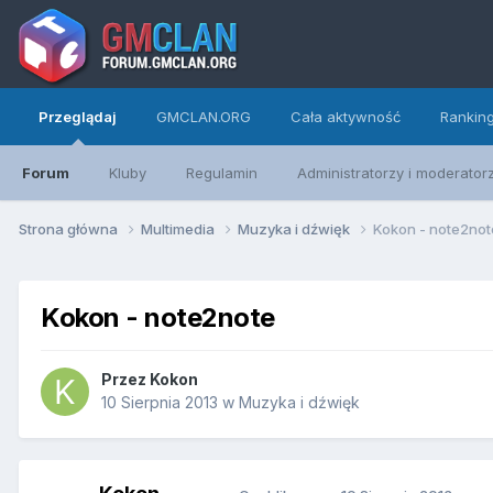
Przeglądaj
GMCLAN.ORG
Cała aktywność
Rankin
Forum
Kluby
Regulamin
Administratorzy i moderator
Strona główna
Multimedia
Muzyka i dźwięk
Kokon - note2not
Kokon - note2note
Przez
Kokon
10 Sierpnia 2013
w
Muzyka i dźwięk