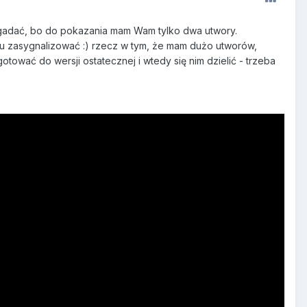
 gadać, bo do pokazania mam Wam tylko dwa utwory.
u zasygnalizować :) rzecz w tym, że mam dużo utworów,
ować do wersji ostatecznej i wtedy się nim dzielić - trzeba