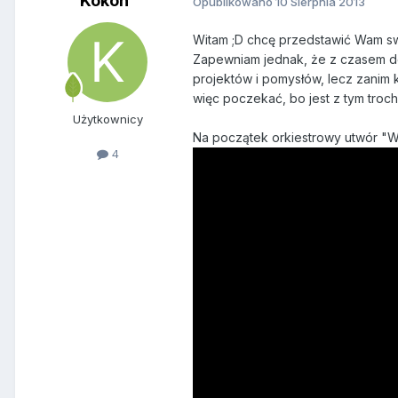
Kokon
Opublikowano
10 Sierpnia 2013
Witam ;D chcę przedstawić Wam sw
Zapewniam jednak, że z czasem do
projektów i pomysłów, lecz zanim 
więc poczekać, bo jest z tym troc
Użytkownicy
Na początek orkiestrowy utwór "
4