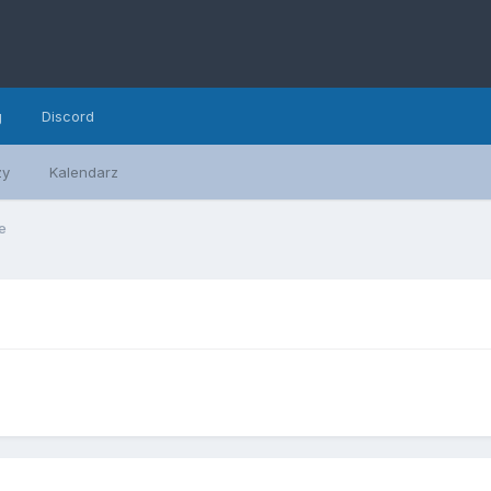
g
Discord
zy
Kalendarz
e