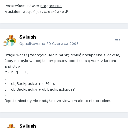
Podkreślam słówko
programista
Musiałem wtrącić jeszcze słówko :P
Syliush
Opublikowano
20 Czerwca 2008
Dzięki waszej zachęcie udało mi się zrobić backpacka z vievem,
żeby nie było więcej takich postów podzielę się wam z kodem
End step
if ( inEq == 1 )
{
x = objBackpack.x + ( i*44 );
y = objBackpack.y + objBackpack.posY;
}
Będzie niestety nie nadążało za viewiem ale to nie problem.
Syliush