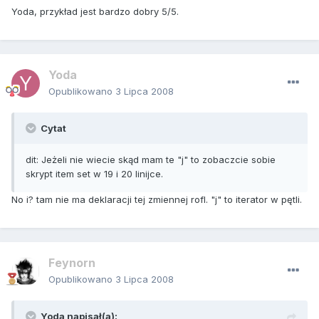
Yoda, przykład jest bardzo dobry 5/5.
Yoda
Opublikowano
3 Lipca 2008
Cytat
dit: Jeżeli nie wiecie skąd mam te "j" to zobaczcie sobie
skrypt item set w 19 i 20 linijce.
No i? tam nie ma deklaracji tej zmiennej rofl. "j" to iterator w pętli.
Feynorn
Opublikowano
3 Lipca 2008
Yoda napisał(a):