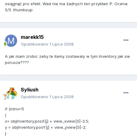
osiągnąć pro efekt. Wad nie ma żadnych ten przykład :P. Ocena:
5/5 :thumbsup:
marekk15
Opublikowano
1 Lipca 2008
A jak mam zrobic zeby te itemy zostawaly w tym Inventory jak sie
porusze????
Syliush
Opublikowano
1 Lipca 2008
if (inInv=1)
{
x= objInventory.posX[j] + view_xview[0]-3.5;
y = objInventory.posY[j] + view_yview[0]-2;
}