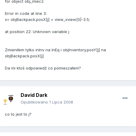
for object obj_miecz:
Error in code at line 3:
x= objBackpack.posX[j] + view_xview[0]-3.5;
at position 22: Unknown variable j
Zmieniłem tylko inInv na InEq i objInventory.posY[j] na
objBackpack.posX[j]
Da mi ktoś odpowiedź co pomieszałem?
David Dark
Opublikowano
1 Lipca 2008
co to jest to j?