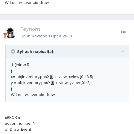
W Item w evencie draw
Feynorn
Opublikowano
1 Lipca 2008
Syliush napisał(a):
if (inInv=1)
{
x= objInventory.posX[j] + view_xview[0]-3.5;
y = objInventory.posY[j] + view_yview[0]-2;
}
W Item w evencie draw
ERROR in
action number 1
of Draw Event