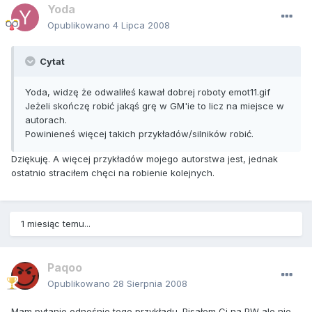
Yoda
Opublikowano
4 Lipca 2008
Cytat
Yoda, widzę że odwaliłeś kawał dobrej roboty emot11.gif
Jeżeli skończę robić jakąś grę w GM'ie to licz na miejsce w
autorach.
Powinieneś więcej takich przykładów/silników robić.
Dziękuję. A więcej przykładów mojego autorstwa jest, jednak
ostatnio straciłem chęci na robienie kolejnych.
1 miesiąc temu...
Paqoo
Opublikowano
28 Sierpnia 2008
Mam pytanie odnośnie tego przykładu. Pisałem Ci na PW ale nie