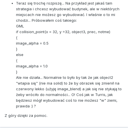
Teraz się trochę rozpiszę... Na przykład jest jakaś tam
strategia i chcesz wybudować budynek, ale w niektórych
miejscach nie możesz go wybudować. I właśnie o to mi
chodzi... Próbowałem coś takiego:
GML
if
collision_point
(x = 32, y =32, object3, prec, notme)
{
image_alpha
= 0.5
}
else
{
image_alpha
= 1.0
}
Ale nie działa... Normalnie to było by tak że jak object2
"wtapia się" (nie ma solid) to że by obrazek się zmienił na
czerwony lekko (użyję image_blend) a jak się nie stykają to
żeby wróciło do normalności... O! Coś jak w Turris, jak
będziesz mógł wybudować coś to nie możesz "w" ziemi,
prawda :) ?
Z góry dzięki za pomoc.