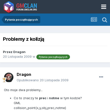
Pytania początkujących
Problemy z kolizją
Przez
Dragon
20 Listopada 2009
w
Pytania początkujących
Dragon
Opublikowano
20 Listopada 2009
Oto moje dwa problemy...
Co to znaczy te
prec
i
notme
w tym kodzie?
GML
collision_point
(x,y,obj,prec,notme)