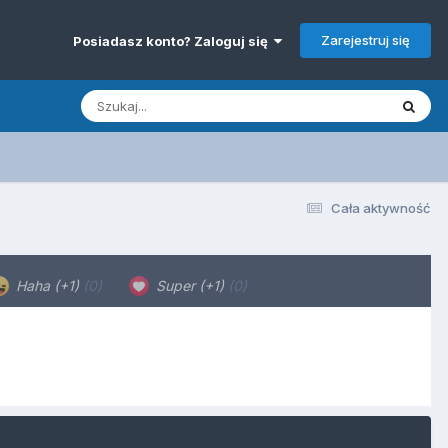
Zarejestruj się
Posiadasz konto? Zaloguj się
Cała aktywność
Haha (+1)
(0)
Super (+1)
(0)