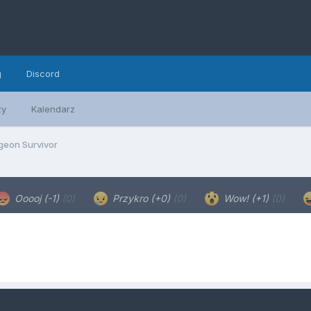
g
Discord
zy
Kalendarz
eon Survivor
Ooooj (-1)
(0)
Przykro (+0)
(0)
Wow! (+1)
(0)