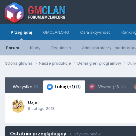
Przeglądaj
GMCLAN.ORG
Cała aktywność
Rankin
Forum
Kluby
Regulamin
Administratorzy i moderator
Strona główna
Nasze produkcje
Dema gier i programów
Dung
Wszystko
(1)
Lubię (+1)
(1)
Nieeee (-1)
(0)
Uzjel
9 Lutego 2018
Ostatnio przeglądający
0 użytkowników