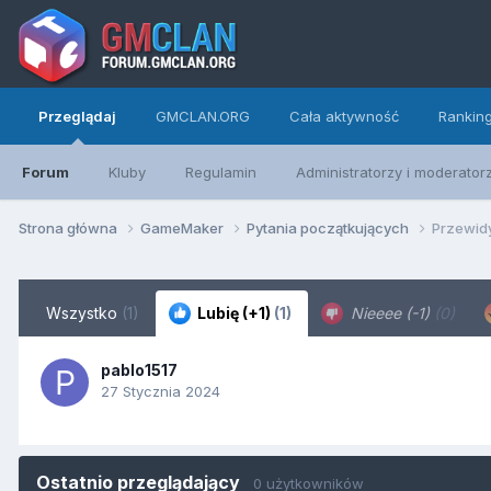
Przeglądaj
GMCLAN.ORG
Cała aktywność
Rankin
Forum
Kluby
Regulamin
Administratorzy i moderator
Strona główna
GameMaker
Pytania początkujących
Przewid
Wszystko
(1)
Lubię (+1)
(1)
Nieeee (-1)
(0)
pablo1517
27 Stycznia 2024
Ostatnio przeglądający
0 użytkowników