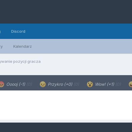
g
Discord
zy
Kalendarz
ywanie pozycji gracza
Ooooj (-1)
(0)
Przykro (+0)
(0)
Wow! (+1)
(0)