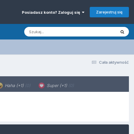
Zarejestruj się
Posiadasz konto? Zaloguj się
Cała aktywność
Haha (+1)
(0)
Super (+1)
(0)