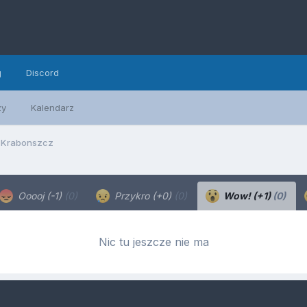
g
Discord
zy
Kalendarz
Krabonszcz
Ooooj (-1)
(0)
Przykro (+0)
(0)
Wow! (+1)
(0)
Nic tu jeszcze nie ma