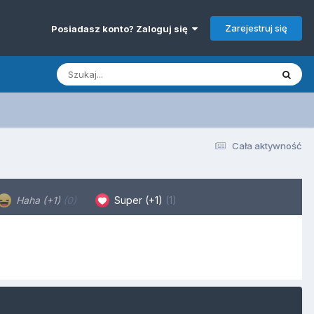
Zarejestruj się
Posiadasz konto? Zaloguj się
Cała aktywność
Haha (+1)
(0)
Super (+1)
(1)