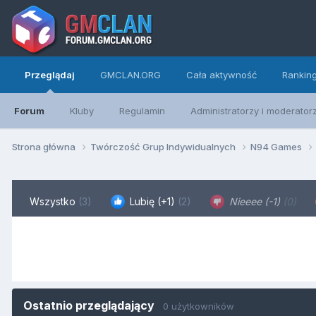
Przeglądaj
GMCLAN.ORG
Cała aktywność
Rankin
Forum
Kluby
Regulamin
Administratorzy i moderator
Strona główna
Twórczość Grup Indywidualnych
N94 Games
Wszystko
(3)
Lubię (+1)
(2)
Nieeee (-1)
(0)
Ostatnio przeglądający
0 użytkowników