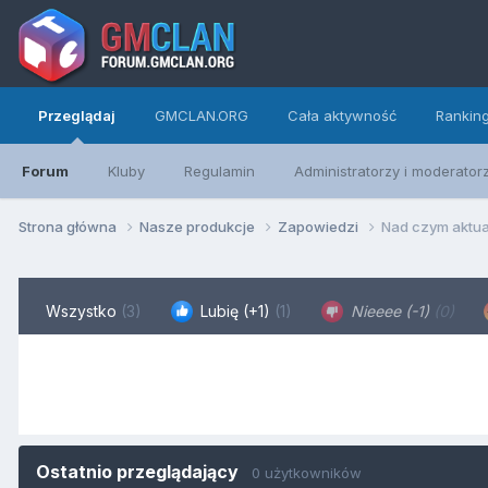
Przeglądaj
GMCLAN.ORG
Cała aktywność
Rankin
Forum
Kluby
Regulamin
Administratorzy i moderator
Strona główna
Nasze produkcje
Zapowiedzi
Nad czym aktua
Wszystko
(3)
Lubię (+1)
(1)
Nieeee (-1)
(0)
Ostatnio przeglądający
0 użytkowników