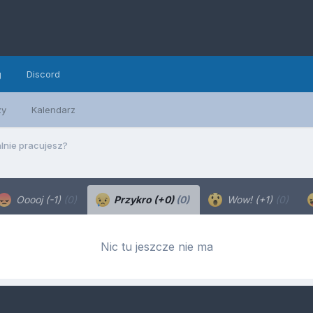
g
Discord
zy
Kalendarz
lnie pracujesz?
Ooooj (-1)
(0)
Przykro (+0)
(0)
Wow! (+1)
(0)
Nic tu jeszcze nie ma