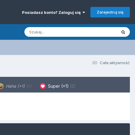
Zarejestruj się
Posiadasz konto? Zaloguj się
Cała aktywność
Haha (+1)
(0)
Super (+1)
(2)