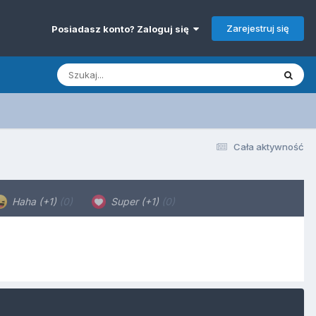
Zarejestruj się
Posiadasz konto? Zaloguj się
Cała aktywność
Haha (+1)
(0)
Super (+1)
(0)