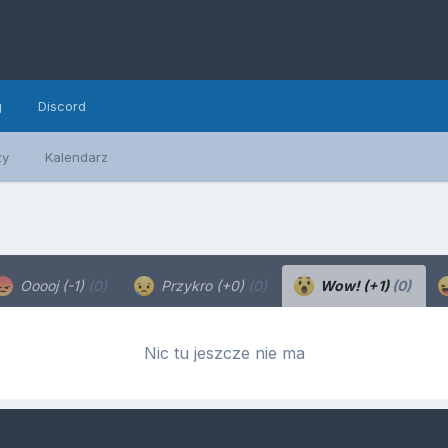
g
Discord
zy
Kalendarz
Ooooj (-1)
(0)
Przykro (+0)
(0)
Wow! (+1)
(0)
Nic tu jeszcze nie ma