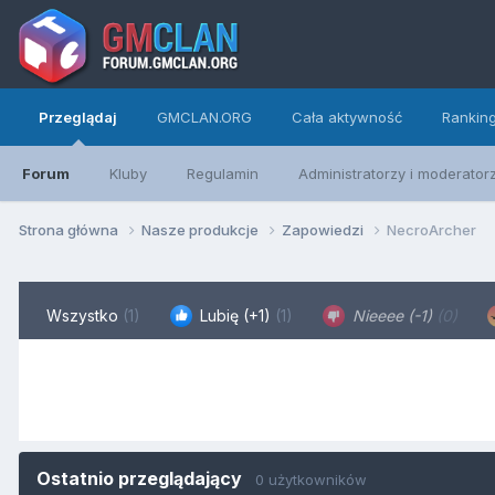
Przeglądaj
GMCLAN.ORG
Cała aktywność
Rankin
Forum
Kluby
Regulamin
Administratorzy i moderator
Strona główna
Nasze produkcje
Zapowiedzi
NecroArcher
Wszystko
(1)
Lubię (+1)
(1)
Nieeee (-1)
(0)
Ostatnio przeglądający
0 użytkowników