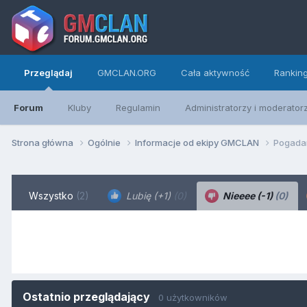
Przeglądaj
GMCLAN.ORG
Cała aktywność
Rankin
Forum
Kluby
Regulamin
Administratorzy i moderator
Strona główna
Ogólnie
Informacje od ekipy GMCLAN
Pogadan
Wszystko
(2)
Lubię (+1)
(0)
Nieeee (-1)
(0)
Ostatnio przeglądający
0 użytkowników