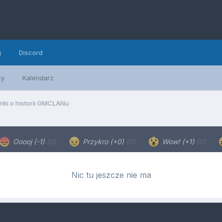
g
Discord
zy
Kalendarz
ki o historii GMCLANu
Ooooj (-1)
(0)
Przykro (+0)
(0)
Wow! (+1)
(0)
Nic tu jeszcze nie ma