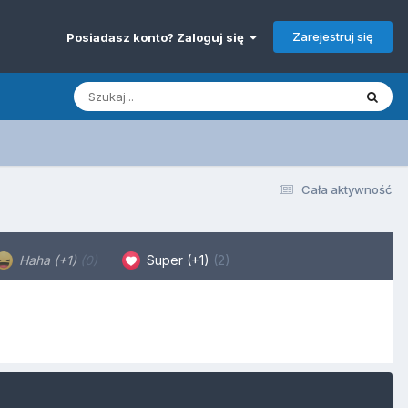
Zarejestruj się
Posiadasz konto? Zaloguj się
Cała aktywność
Haha (+1)
(0)
Super (+1)
(2)