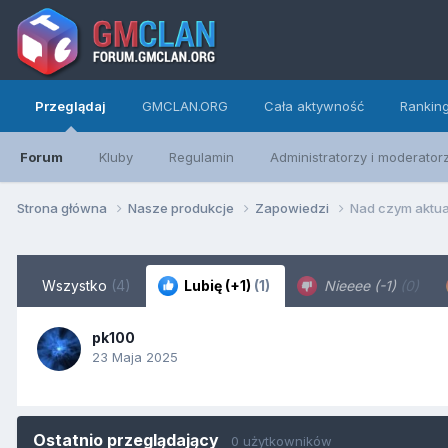
Przeglądaj
GMCLAN.ORG
Cała aktywność
Rankin
Forum
Kluby
Regulamin
Administratorzy i moderator
Strona główna
Nasze produkcje
Zapowiedzi
Nad czym aktua
Wszystko
(4)
Lubię (+1)
(1)
Nieeee (-1)
(0)
pk100
23 Maja 2025
Ostatnio przeglądający
0 użytkowników