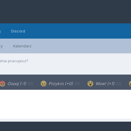
g
Discord
zy
Kalendarz
lnie pracujesz?
Ooooj (-1)
(0)
Przykro (+0)
(0)
Wow! (+1)
(0)