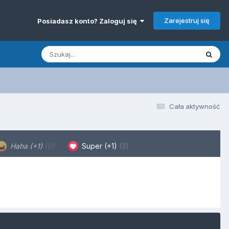
Zarejestruj się
Posiadasz konto? Zaloguj się
Cała aktywność
Haha (+1)
(0)
Super (+1)
(3)