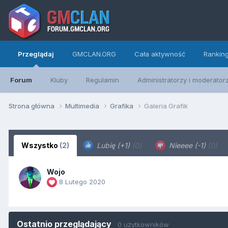
Przeglądaj
GMCLAN.ORG
Cała aktywność
Rankin
Forum
Kluby
Regulamin
Administratorzy i moderator
Strona główna
Multimedia
Grafika
Galeria Grafik
Wszystko
(2)
Lubię (+1)
(0)
Nieeee (-1)
(0)
Wojo
8 Lutego 2020
Ostatnio przeglądający
0 użytkowników