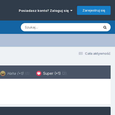
Zarejestruj się
Posiadasz konto? Zaloguj się
Cała aktywność
Haha (+1)
(0)
Super (+1)
(2)