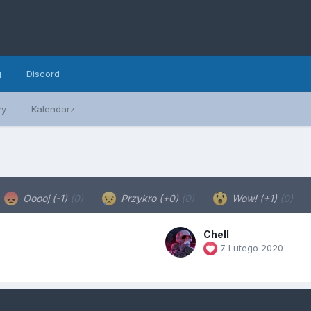
g
Discord
zy
Kalendarz
Ooooj (-1)
(0)
Przykro (+0)
(0)
Wow! (+1)
(0)
Chell
7 Lutego 2020